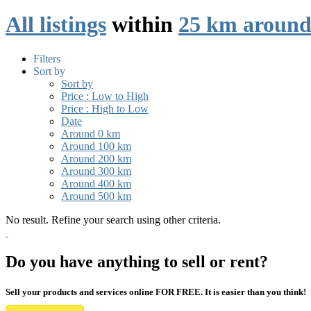
All listings
within
25 km aroun
Filters
Sort by
Sort by
Price : Low to High
Price : High to Low
Date
Around 0 km
Around 100 km
Around 200 km
Around 300 km
Around 400 km
Around 500 km
No result. Refine your search using other criteria.
Do you have anything to sell or rent?
Sell your products and services online FOR FREE. It is easier than you think!