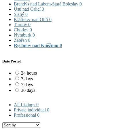
Brandýs nad Labem-Stará Boleslav
0
Ústí nad Orlicí
0
Slaný
0
Klášterec nad Ohří
0
Turnov
0
Chodov
0
Nymburk
0
Zábřeh
0
Rychnov nad Kněžnou
0
Date Posted
24 hours
3 days
7 days
30 days
All Listings
0
Private individual
0
Professional
0