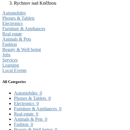
Rychnov nad Kněžnou
Automobiles
Phones & Tablets
Electronics
Furniture & Appliances
Real estate
Animals & Pets
Fashion
Beauty & Well being
Jobs
Services
Learning
Local Events
All Categories
Automobiles
0
Phones & Tablets
0
Electronics
0
Furniture & Appliances
0
Real estate
0
Animals & Pets
0
Fashion
0
Beauty & Well being
0