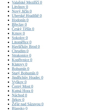
Valašské Meziříčí
0
Litvínov
0
Nový Jičín
0
Uherské Hradiště
0
Hodonín
0
Břeclav
0
Český Těšín
0
Krnov
0
Sokolov
0
Litoměřice
0
Havlíčkův Brod
0
Chrudim
0
Strakonice
0
Kopřivnice
0
Klatovy
0
Bohumín
0
Starý Bohumín
0
Jindřichův Hradec
0
Vyškov
0
Černý Most
0
Kutná Hora
0
Náchod
0
Jirkov
0
Žďár nad Sázavou
0
Blansko
0