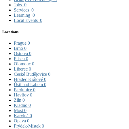
Jobs
0
Services
0
Learning
0
Local Events
0
Locations
Prague
0
Brno
0
Ostrava
0
Pilsen
0
Olomouc
0
Liberec
0
České Budějovice
0
Hradec Králové
0
Ústí nad Labem
0
Pardubice
0
Havířov
0
Zlín
0
Kladno
0
Most
0
Karviná
0
Opava
0
Frýdek-Místek
0