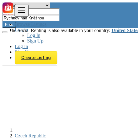
Browse Listings
Find
Log In
The Social Renting is also available in your country:
United State
Log In
Sign Up
Log In
Sign Up
Create Listing
Czech Republic