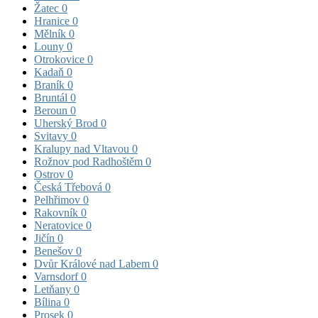
Žatec
0
Hranice
0
Mělník
0
Louny
0
Otrokovice
0
Kadaň
0
Braník
0
Bruntál
0
Beroun
0
Uherský Brod
0
Svitavy
0
Kralupy nad Vltavou
0
Rožnov pod Radhoštěm
0
Ostrov
0
Česká Třebová
0
Pelhřimov
0
Rakovník
0
Neratovice
0
Jičín
0
Benešov
0
Dvůr Králové nad Labem
0
Varnsdorf
0
Letňany
0
Bílina
0
Prosek
0