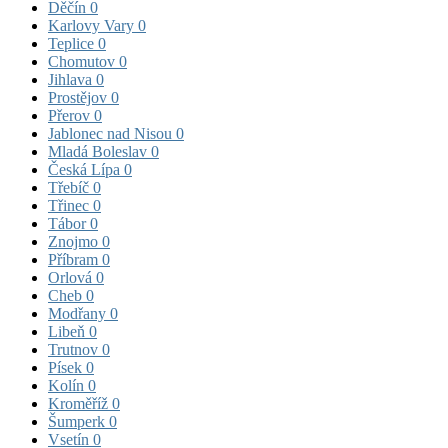
Děčín
0
Karlovy Vary
0
Teplice
0
Chomutov
0
Jihlava
0
Prostějov
0
Přerov
0
Jablonec nad Nisou
0
Mladá Boleslav
0
Česká Lípa
0
Třebíč
0
Třinec
0
Tábor
0
Znojmo
0
Příbram
0
Orlová
0
Cheb
0
Modřany
0
Libeň
0
Trutnov
0
Písek
0
Kolín
0
Kroměříž
0
Šumperk
0
Vsetín
0