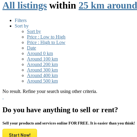
All listings
within
25 km around
Filters
Sort by
Sort by
Price : Low to High
Price : High to Low
Date
Around 0 km
Around 100 km
Around 200 km
Around 300 km
Around 400 km
Around 500 km
No result. Refine your search using other criteria.
Do you have anything to sell or rent?
Sell your products and services online FOR FREE. It is easier than you think!
Start Now!