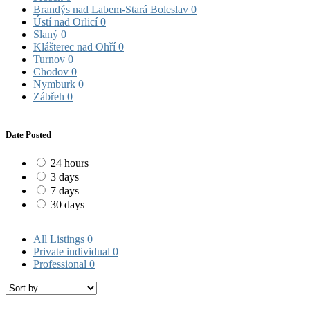
Brandýs nad Labem-Stará Boleslav
0
Ústí nad Orlicí
0
Slaný
0
Klášterec nad Ohří
0
Turnov
0
Chodov
0
Nymburk
0
Zábřeh
0
Date Posted
24 hours
3 days
7 days
30 days
All Listings
0
Private individual
0
Professional
0