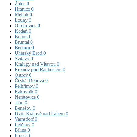
Žatec
0
Hranice
0
Mělník
0
Louny
0
Otrokovice
0
Kadaň
0
Braník
0
Bruntál
0
Beroun
0
Uherský Brod
0
Svitavy
0
Kralupy nad Vltavou
0
Rožnov pod Radhoštěm
0
Ostrov
0
Česká Třebová
0
Pelhřimov
0
Rakovník
0
Neratovice
0
Jičín
0
Benešov
0
Dvůr Králové nad Labem
0
Varnsdorf
0
Letňany
0
Bílina
0
Prosek
0