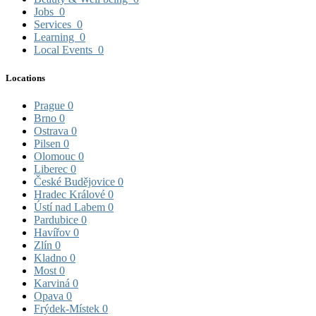
Jobs
0
Services
0
Learning
0
Local Events
0
Locations
Prague
0
Brno
0
Ostrava
0
Pilsen
0
Olomouc
0
Liberec
0
České Budějovice
0
Hradec Králové
0
Ústí nad Labem
0
Pardubice
0
Havířov
0
Zlín
0
Kladno
0
Most
0
Karviná
0
Opava
0
Frýdek-Místek
0