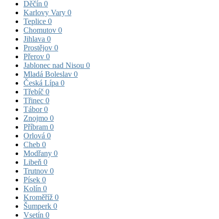
Děčín
0
Karlovy Vary
0
Teplice
0
Chomutov
0
Jihlava
0
Prostějov
0
Přerov
0
Jablonec nad Nisou
0
Mladá Boleslav
0
Česká Lípa
0
Třebíč
0
Třinec
0
Tábor
0
Znojmo
0
Příbram
0
Orlová
0
Cheb
0
Modřany
0
Libeň
0
Trutnov
0
Písek
0
Kolín
0
Kroměříž
0
Šumperk
0
Vsetín
0