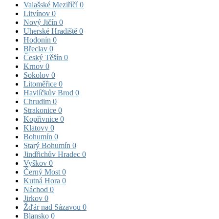
Valašské Meziříčí
0
Litvínov
0
Nový Jičín
0
Uherské Hradiště
0
Hodonín
0
Břeclav
0
Český Těšín
0
Krnov
0
Sokolov
0
Litoměřice
0
Havlíčkův Brod
0
Chrudim
0
Strakonice
0
Kopřivnice
0
Klatovy
0
Bohumín
0
Starý Bohumín
0
Jindřichův Hradec
0
Vyškov
0
Černý Most
0
Kutná Hora
0
Náchod
0
Jirkov
0
Žďár nad Sázavou
0
Blansko
0