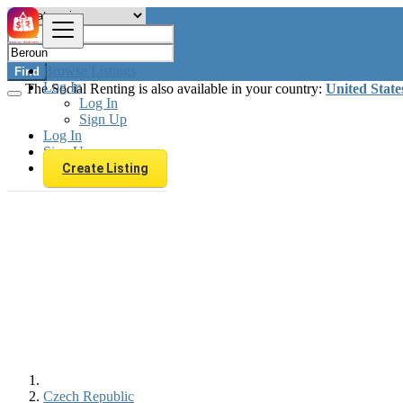
Browse Listings
Find
Log In
The Social Renting is also available in your country:
United State
Log In
Sign Up
Log In
Sign Up
Create Listing
Czech Republic