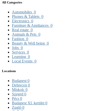
All Categories
Automobiles
0
Phones & Tablets
0
Electronics
0
Furniture & Appliances
0
Real estate
0
Animals & Pets
0
Fashion
0
Beauty & Well being
0
Jobs
0
Services
0
Learning
0
Local Events
0
Locations
Budapest
0
Debrecen
0
Miskolc
0
Szeged
0
Pécs
0
Budapest XI. kerület
0
Zugló
0