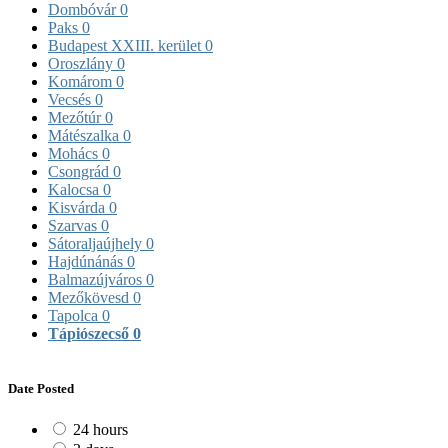
Dombóvár
0
Paks
0
Budapest XXIII. kerület
0
Oroszlány
0
Komárom
0
Vecsés
0
Mezőtúr
0
Mátészalka
0
Mohács
0
Csongrád
0
Kalocsa
0
Kisvárda
0
Szarvas
0
Sátoraljaújhely
0
Hajdúnánás
0
Balmazújváros
0
Mezőkövesd
0
Tapolca
0
Tápiószecső
0
Date Posted
24 hours