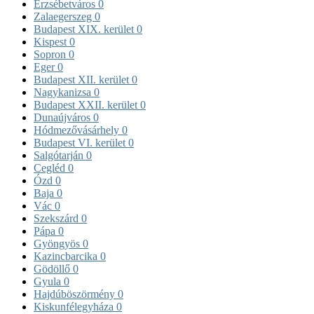
Erzsébetváros
0
Zalaegerszeg
0
Budapest XIX. kerület
0
Kispest
0
Sopron
0
Eger
0
Budapest XII. kerület
0
Nagykanizsa
0
Budapest XXII. kerület
0
Dunaújváros
0
Hódmezővásárhely
0
Budapest VI. kerület
0
Salgótarján
0
Cegléd
0
Ózd
0
Baja
0
Vác
0
Szekszárd
0
Pápa
0
Gyöngyös
0
Kazincbarcika
0
Gödöllő
0
Gyula
0
Hajdúböszörmény
0
Kiskunfélegyháza
0