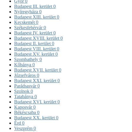
Győr
0
Budapest III. kerület
0
Nyíregyháza
0
Budapest XIII. kerület
0
Kecskemét
0
Székesfehérvár
0
Budapest IV. kerület
0
Budapest XVIII. kerület
0
Budapest II. kerület
0
Budapest VIII. kerület
0
Budapest XV. kerület
0
Szombathely
0
Kőbánya
0
Budapest XVII. kerület
0
Józsefváros
0
Budapest XXI. kerület
0
Parádsasvár
0
Szolnok
0
Tatabánya
0
Budapest XVI. kerület
0
Kaposvár
0
Békéscsaba
0
Budapest XX. kerület
0
Érd
0
Veszprém
0