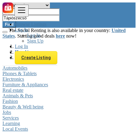
Browse Listings
Find
Log In
The Social Renting is also available in your country:
United
Log In
States
. Starting good deals
here
now!
Sign Up
Log In
Sign Up
Hungary
Tápiószecső
Create Listing
Automobiles
Phones & Tablets
Electronics
Furniture & Appliances
Real estate
Animals & Pets
Fashion
Beauty & Well being
Jobs
Services
Learning
Local Events