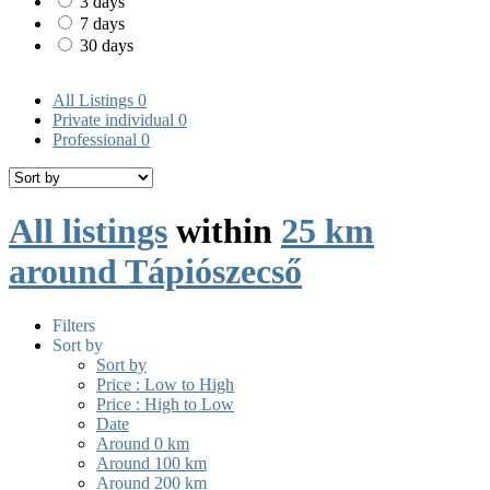
3 days
7 days
30 days
All Listings
0
Private individual
0
Professional
0
All listings
within
25 km
around Tápiószecső
Filters
Sort by
Sort by
Price : Low to High
Price : High to Low
Date
Around 0 km
Around 100 km
Around 200 km