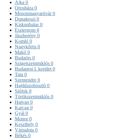
Ajka
0
Orosháza
0
Mosonmagyaróvár
0
Dunakeszi
0
Kiskunhalas
0
Esztergom
0
Jászberény
0
Komló
0
Nagykőrös
0
Makó
0
Budaörs
0
Szigetszentmiklós
0
Budapest I. kerület
0
Tata
0
Szentendre
0
Hajdúszoboszló
0
Siófok
0
Törökszentmiklós
0
Hatvan
0
Karcag
0
Gyál
0
Monor
0
Keszthely
0
Várpalota
0
Békés
0