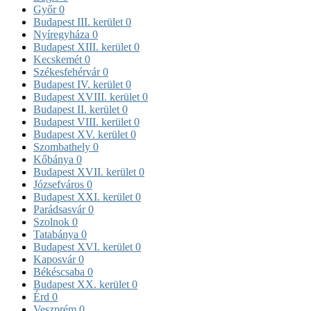
Győr
0
Budapest III. kerület
0
Nyíregyháza
0
Budapest XIII. kerület
0
Kecskemét
0
Székesfehérvár
0
Budapest IV. kerület
0
Budapest XVIII. kerület
0
Budapest II. kerület
0
Budapest VIII. kerület
0
Budapest XV. kerület
0
Szombathely
0
Kőbánya
0
Budapest XVII. kerület
0
Józsefváros
0
Budapest XXI. kerület
0
Parádsasvár
0
Szolnok
0
Tatabánya
0
Budapest XVI. kerület
0
Kaposvár
0
Békéscsaba
0
Budapest XX. kerület
0
Érd
0
Veszprém
0