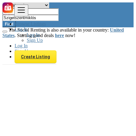
Browse Listings
Find
Log In
The Social Renting is also available in your country:
United
Log In
States
. Starting good deals
here
now!
Sign Up
Log In
Sign Up
Create Listing