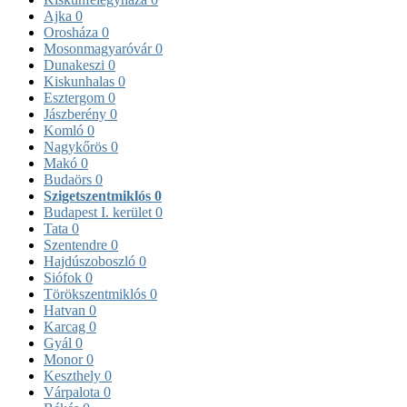
Ajka
0
Orosháza
0
Mosonmagyaróvár
0
Dunakeszi
0
Kiskunhalas
0
Esztergom
0
Jászberény
0
Komló
0
Nagykőrös
0
Makó
0
Budaörs
0
Szigetszentmiklós
0
Budapest I. kerület
0
Tata
0
Szentendre
0
Hajdúszoboszló
0
Siófok
0
Törökszentmiklós
0
Hatvan
0
Karcag
0
Gyál
0
Monor
0
Keszthely
0
Várpalota
0