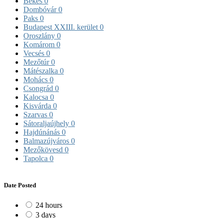
Békés
0
Dombóvár
0
Paks
0
Budapest XXIII. kerület
0
Oroszlány
0
Komárom
0
Vecsés
0
Mezőtúr
0
Mátészalka
0
Mohács
0
Csongrád
0
Kalocsa
0
Kisvárda
0
Szarvas
0
Sátoraljaújhely
0
Hajdúnánás
0
Balmazújváros
0
Mezőkövesd
0
Tapolca
0
Date Posted
24 hours
3 days