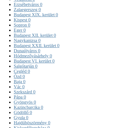
Erzsébetváros
0
Zalaegerszeg
0
Budapest XIX. kerület
0
Kispest
0
Sopron
0
Eger
0
Budapest XII. kerület
0
Nagykanizsa
0
Budapest XXII. kerület
0
Dunaújváros
0
Hódmezővásárhely
0
Budapest VI. kerület
0
Salgótarján
0
Cegléd
0
Ózd
0
Baja
0
Vác
0
Szekszárd
0
Pápa
0
Gyöngyös
0
Kazincbarcika
0
Gödöllő
0
Gyula
0
Hajdúböszörmény
0
Kiskunfélegyháza
0