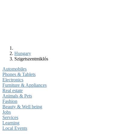
Hungary
Szigetszentmiklós
Automobiles
Phones & Tablets
Electronics
Furniture & Appliances
Real estate
Animals & Pets
Fashion
Beauty & Well being
Jobs
Services
Learning
Local Events