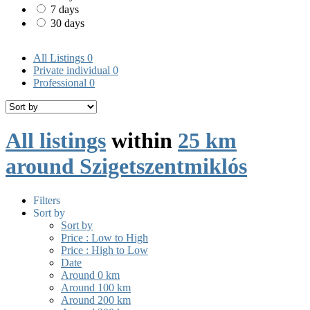
7 days
30 days
All Listings
0
Private individual
0
Professional
0
All listings
within
25 km
around Szigetszentmiklós
Filters
Sort by
Sort by
Price : Low to High
Price : High to Low
Date
Around 0 km
Around 100 km
Around 200 km