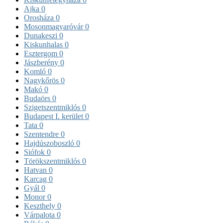
Ajka
0
Orosháza
0
Mosonmagyaróvár
0
Dunakeszi
0
Kiskunhalas
0
Esztergom
0
Jászberény
0
Komló
0
Nagykőrös
0
Makó
0
Budaörs
0
Szigetszentmiklós
0
Budapest I. kerület
0
Tata
0
Szentendre
0
Hajdúszoboszló
0
Siófok
0
Törökszentmiklós
0
Hatvan
0
Karcag
0
Gyál
0
Monor
0
Keszthely
0
Várpalota
0