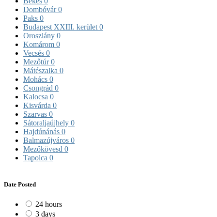
Békés
0
Dombóvár
0
Paks
0
Budapest XXIII. kerület
0
Oroszlány
0
Komárom
0
Vecsés
0
Mezőtúr
0
Mátészalka
0
Mohács
0
Csongrád
0
Kalocsa
0
Kisvárda
0
Szarvas
0
Sátoraljaújhely
0
Hajdúnánás
0
Balmazújváros
0
Mezőkövesd
0
Tapolca
0
Date Posted
24 hours
3 days