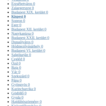
Erzsébetváros
0
Zalaegerszeg
0
Budapest XIX. kerület
0
Kispest
0
Sopron
0
Eger
0
Budapest XII. kerület
0
Nagykanizsa
0
Budapest XXII. kerület
0
Dunaújváros
0
Hódmezővásárhely
0
Budapest VI. kerület
0
Salgótarján
0
Cegléd
0
Ózd
0
Baja
0
Vác
0
Szekszárd
0
Pápa
0
Gyöngyös
0
Kazincbarcika
0
Gödöllő
0
Gyula
0
Hajdúböszörmény
0
Kiskunfélegyháza
0