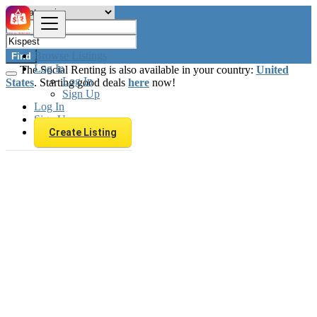
Browse Listings
Find
Log In
The Social Renting is also available in your country:
United
Log In
States
. Starting good deals
here
now!
Sign Up
Log In
Sign Up
Create Listing