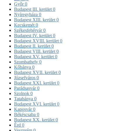
Győr
0
Budapest III. kerület
0
Nyíregyháza
0
Budapest XIII. kerület
0
Kecskemét
0
Székesfehérvár
0
Budapest IV. kerület
0
Budapest XVIII. kerület
0
Budapest II. kerület
0
Budapest VIII. kerület
0
Budapest XV. kerület
0
Szombathely
0
Kőbánya
0
Budapest XVII. kerület
0
Józsefváros
0
Budapest XXI. kerület
0
Parádsasvár
0
Szolnok
0
Tatabánya
0
Budapest XVI. kerület
0
Kaposvár
0
Békéscsaba
0
Budapest XX. kerület
0
Érd
0
Veszprém
0