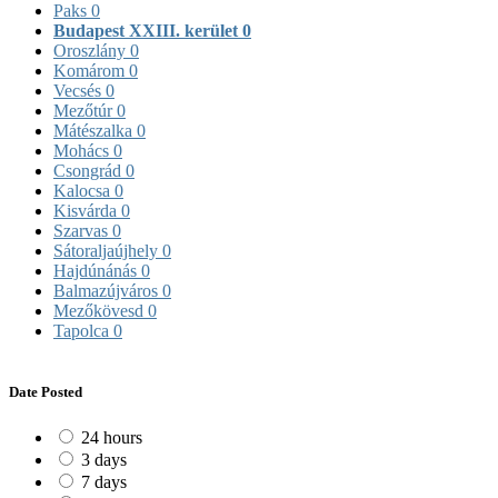
Paks
0
Budapest XXIII. kerület
0
Oroszlány
0
Komárom
0
Vecsés
0
Mezőtúr
0
Mátészalka
0
Mohács
0
Csongrád
0
Kalocsa
0
Kisvárda
0
Szarvas
0
Sátoraljaújhely
0
Hajdúnánás
0
Balmazújváros
0
Mezőkövesd
0
Tapolca
0
Date Posted
24 hours
3 days
7 days