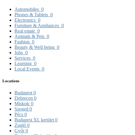
Automobiles
0
Phones & Tablets
0
Electronics
0
Furniture & Appliances
0
Real estate
0
Animals & Pets
0
Fashion
0
Beauty & Well being
0
Jobs
0
Services
0
Learning
0
Local Events
0
Locations
Budapest
0
Debrecen
0
Miskolc
0
Szeged
0
Pécs
0
Budapest XI. kerület
0
Zugló
0
Győr
0