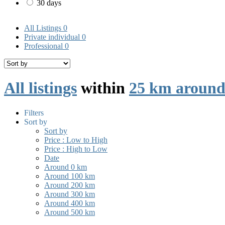
30 days
All Listings
0
Private individual
0
Professional
0
All listings
within
25 km around
Filters
Sort by
Sort by
Price : Low to High
Price : High to Low
Date
Around 0 km
Around 100 km
Around 200 km
Around 300 km
Around 400 km
Around 500 km