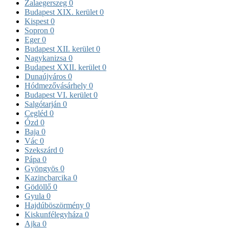
Zalaegerszeg
0
Budapest XIX. kerület
0
Kispest
0
Sopron
0
Eger
0
Budapest XII. kerület
0
Nagykanizsa
0
Budapest XXII. kerület
0
Dunaújváros
0
Hódmezővásárhely
0
Budapest VI. kerület
0
Salgótarján
0
Cegléd
0
Ózd
0
Baja
0
Vác
0
Szekszárd
0
Pápa
0
Gyöngyös
0
Kazincbarcika
0
Gödöllő
0
Gyula
0
Hajdúböszörmény
0
Kiskunfélegyháza
0
Ajka
0