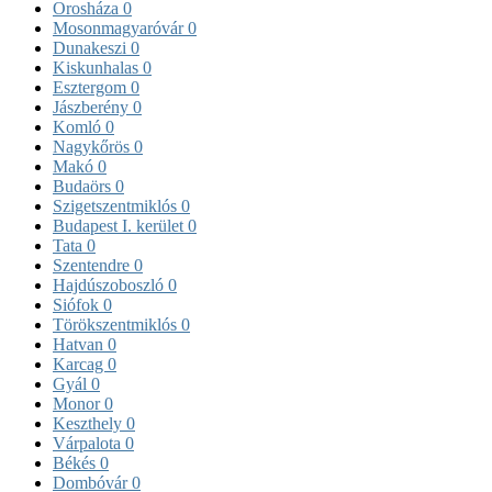
Orosháza
0
Mosonmagyaróvár
0
Dunakeszi
0
Kiskunhalas
0
Esztergom
0
Jászberény
0
Komló
0
Nagykőrös
0
Makó
0
Budaörs
0
Szigetszentmiklós
0
Budapest I. kerület
0
Tata
0
Szentendre
0
Hajdúszoboszló
0
Siófok
0
Törökszentmiklós
0
Hatvan
0
Karcag
0
Gyál
0
Monor
0
Keszthely
0
Várpalota
0
Békés
0
Dombóvár
0