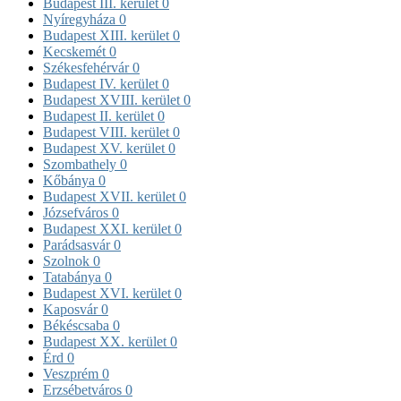
Budapest III. kerület
0
Nyíregyháza
0
Budapest XIII. kerület
0
Kecskemét
0
Székesfehérvár
0
Budapest IV. kerület
0
Budapest XVIII. kerület
0
Budapest II. kerület
0
Budapest VIII. kerület
0
Budapest XV. kerület
0
Szombathely
0
Kőbánya
0
Budapest XVII. kerület
0
Józsefváros
0
Budapest XXI. kerület
0
Parádsasvár
0
Szolnok
0
Tatabánya
0
Budapest XVI. kerület
0
Kaposvár
0
Békéscsaba
0
Budapest XX. kerület
0
Érd
0
Veszprém
0
Erzsébetváros
0