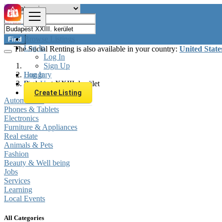
Browse Listings
Find
Log In
The Social Renting is also available in your country:
United State
Log In
Sign Up
Log In
Hungary
Sign Up
Budapest XXIII. kerület
Create Listing
Automobiles
Phones & Tablets
Electronics
Furniture & Appliances
Real estate
Animals & Pets
Fashion
Beauty & Well being
Jobs
Services
Learning
Local Events
All Categories