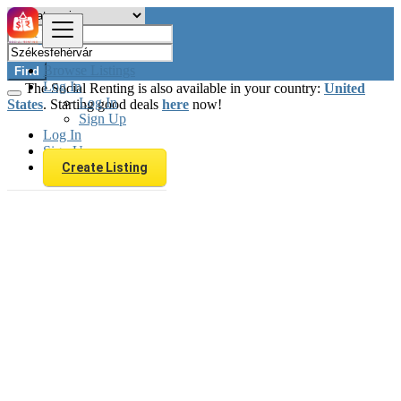
Browse Listings
Find
Log In
The Social Renting is also available in your country:
United
Log In
States
. Starting good deals
here
now!
Sign Up
Log In
Sign Up
Create Listing