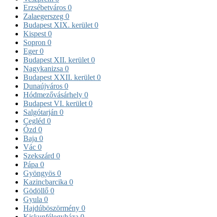
Erzsébetváros
0
Zalaegerszeg
0
Budapest XIX. kerület
0
Kispest
0
Sopron
0
Eger
0
Budapest XII. kerület
0
Nagykanizsa
0
Budapest XXII. kerület
0
Dunaújváros
0
Hódmezővásárhely
0
Budapest VI. kerület
0
Salgótarján
0
Cegléd
0
Ózd
0
Baja
0
Vác
0
Szekszárd
0
Pápa
0
Gyöngyös
0
Kazincbarcika
0
Gödöllő
0
Gyula
0
Hajdúböszörmény
0
Kiskunfélegyháza
0