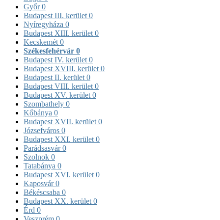
Győr
0
Budapest III. kerület
0
Nyíregyháza
0
Budapest XIII. kerület
0
Kecskemét
0
Székesfehérvár
0
Budapest IV. kerület
0
Budapest XVIII. kerület
0
Budapest II. kerület
0
Budapest VIII. kerület
0
Budapest XV. kerület
0
Szombathely
0
Kőbánya
0
Budapest XVII. kerület
0
Józsefváros
0
Budapest XXI. kerület
0
Parádsasvár
0
Szolnok
0
Tatabánya
0
Budapest XVI. kerület
0
Kaposvár
0
Békéscsaba
0
Budapest XX. kerület
0
Érd
0
Veszprém
0