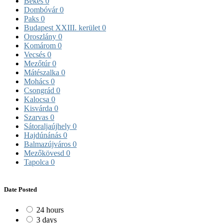
Békés
0
Dombóvár
0
Paks
0
Budapest XXIII. kerület
0
Oroszlány
0
Komárom
0
Vecsés
0
Mezőtúr
0
Mátészalka
0
Mohács
0
Csongrád
0
Kalocsa
0
Kisvárda
0
Szarvas
0
Sátoraljaújhely
0
Hajdúnánás
0
Balmazújváros
0
Mezőkövesd
0
Tapolca
0
Date Posted
24 hours
3 days