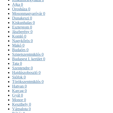
Ajka
0
Orosháza
0
Mosonmagyaróvár
0
Dunakeszi
0
Kiskunhalas
0
Esztergom
0
Jászberény
0
Komló
0
Nagykőrös
0
Makó
0
Budaörs
0
Szigetszentmiklós
0
Budapest I. kerület
0
Tata
0
Szentendre
0
Hajdúszoboszló
0
Siófok
0
Törökszentmiklós
0
Hatvan
0
Karcag
0
Gyál
0
Monor
0
Keszthely
0
Várpalota
0