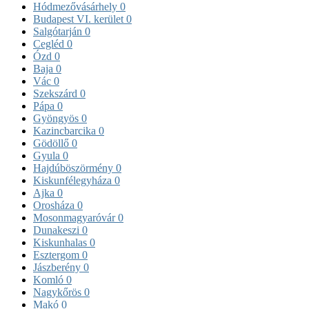
Hódmezővásárhely
0
Budapest VI. kerület
0
Salgótarján
0
Cegléd
0
Ózd
0
Baja
0
Vác
0
Szekszárd
0
Pápa
0
Gyöngyös
0
Kazincbarcika
0
Gödöllő
0
Gyula
0
Hajdúböszörmény
0
Kiskunfélegyháza
0
Ajka
0
Orosháza
0
Mosonmagyaróvár
0
Dunakeszi
0
Kiskunhalas
0
Esztergom
0
Jászberény
0
Komló
0
Nagykőrös
0
Makó
0