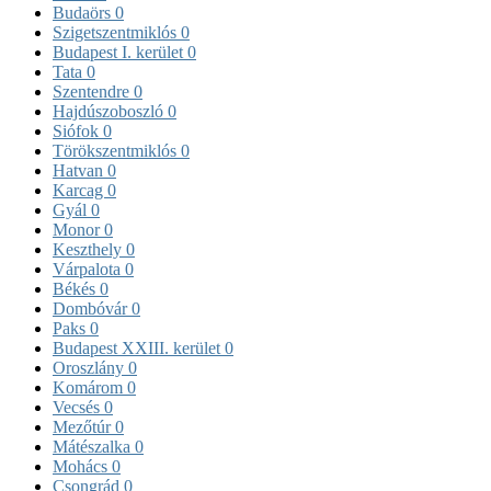
Budaörs
0
Szigetszentmiklós
0
Budapest I. kerület
0
Tata
0
Szentendre
0
Hajdúszoboszló
0
Siófok
0
Törökszentmiklós
0
Hatvan
0
Karcag
0
Gyál
0
Monor
0
Keszthely
0
Várpalota
0
Békés
0
Dombóvár
0
Paks
0
Budapest XXIII. kerület
0
Oroszlány
0
Komárom
0
Vecsés
0
Mezőtúr
0
Mátészalka
0
Mohács
0
Csongrád
0