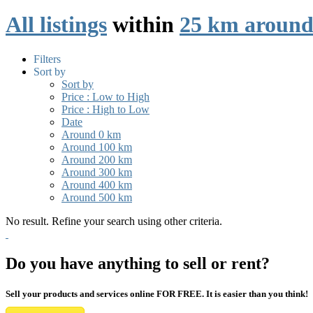
All listings
within
25 km around
Filters
Sort by
Sort by
Price : Low to High
Price : High to Low
Date
Around 0 km
Around 100 km
Around 200 km
Around 300 km
Around 400 km
Around 500 km
No result. Refine your search using other criteria.
Do you have anything to sell or rent?
Sell your products and services online FOR FREE. It is easier than you think!