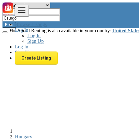
Browse Listings
Find
Log In
The Social Renting is also available in your country:
United State
Log In
Sign Up
Log In
Sign Up
Create Listing
Hungary