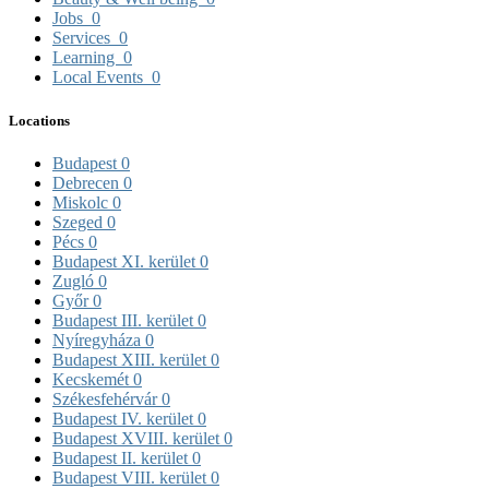
Jobs
0
Services
0
Learning
0
Local Events
0
Locations
Budapest
0
Debrecen
0
Miskolc
0
Szeged
0
Pécs
0
Budapest XI. kerület
0
Zugló
0
Győr
0
Budapest III. kerület
0
Nyíregyháza
0
Budapest XIII. kerület
0
Kecskemét
0
Székesfehérvár
0
Budapest IV. kerület
0
Budapest XVIII. kerület
0
Budapest II. kerület
0
Budapest VIII. kerület
0