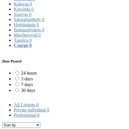
Kalocsa
0
Kisvárda
0
Szarvas
0
Sátoraljaújhely
0
Hajdúnánás
0
Balmazújváros
0
Mezőkövesd
0
Tapolca
0
Csurgó
0
Date Posted
24 hours
3 days
7 days
30 days
All Listings
0
Private individual
0
Professional
0