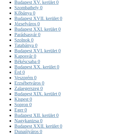
Budapest XV. kerület
0
Szombathely
0
Kőbánya
0
Budapest XVII. kerület
0
Józsefváros
0
Budapest XXI. kerület
0
Parádsasvár
0
Szolnok
0
Tatabánya
0
Budapest XVI. kerület
0
Kaposvár
0
Békéscsaba
0
Budapest XX. kerület
0
Érd
0
Veszprém
0
Erzsébetváros
0
Zalaegerszeg
0
Budapest XIX. kerület
0
Kispest
0
Sopron
0
Eger
0
Budapest XII. kerület
0
Nagykanizsa
0
Budapest XXII. kerület
0
Dunaújváros
0