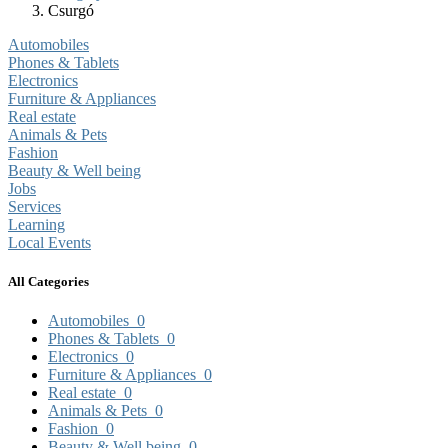
Csurgó
Automobiles
Phones & Tablets
Electronics
Furniture & Appliances
Real estate
Animals & Pets
Fashion
Beauty & Well being
Jobs
Services
Learning
Local Events
All Categories
Automobiles
0
Phones & Tablets
0
Electronics
0
Furniture & Appliances
0
Real estate
0
Animals & Pets
0
Fashion
0
Beauty & Well being
0