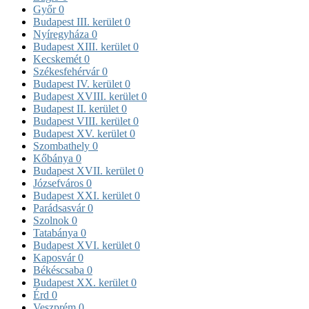
Győr
0
Budapest III. kerület
0
Nyíregyháza
0
Budapest XIII. kerület
0
Kecskemét
0
Székesfehérvár
0
Budapest IV. kerület
0
Budapest XVIII. kerület
0
Budapest II. kerület
0
Budapest VIII. kerület
0
Budapest XV. kerület
0
Szombathely
0
Kőbánya
0
Budapest XVII. kerület
0
Józsefváros
0
Budapest XXI. kerület
0
Parádsasvár
0
Szolnok
0
Tatabánya
0
Budapest XVI. kerület
0
Kaposvár
0
Békéscsaba
0
Budapest XX. kerület
0
Érd
0
Veszprém
0