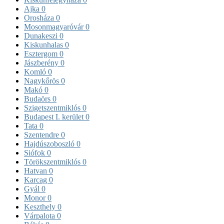
Ajka
0
Orosháza
0
Mosonmagyaróvár
0
Dunakeszi
0
Kiskunhalas
0
Esztergom
0
Jászberény
0
Komló
0
Nagykőrös
0
Makó
0
Budaörs
0
Szigetszentmiklós
0
Budapest I. kerület
0
Tata
0
Szentendre
0
Hajdúszoboszló
0
Siófok
0
Törökszentmiklós
0
Hatvan
0
Karcag
0
Gyál
0
Monor
0
Keszthely
0
Várpalota
0