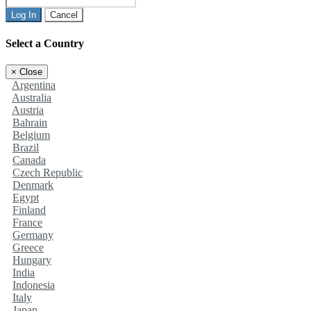
Log In
Cancel
Select a Country
×
Close
Argentina
Australia
Austria
Bahrain
Belgium
Brazil
Canada
Czech Republic
Denmark
Egypt
Finland
France
Germany
Greece
Hungary
India
Indonesia
Italy
Japan