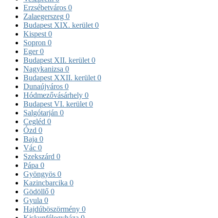
Erzsébetváros
0
Zalaegerszeg
0
Budapest XIX. kerület
0
Kispest
0
Sopron
0
Eger
0
Budapest XII. kerület
0
Nagykanizsa
0
Budapest XXII. kerület
0
Dunaújváros
0
Hódmezővásárhely
0
Budapest VI. kerület
0
Salgótarján
0
Cegléd
0
Ózd
0
Baja
0
Vác
0
Szekszárd
0
Pápa
0
Gyöngyös
0
Kazincbarcika
0
Gödöllő
0
Gyula
0
Hajdúböszörmény
0
Kiskunfélegyháza
0