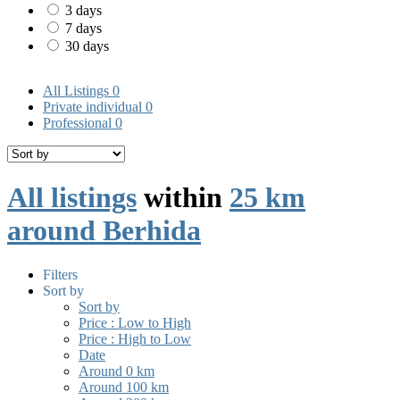
3 days
7 days
30 days
All Listings
0
Private individual
0
Professional
0
All listings
within
25 km
around Berhida
Filters
Sort by
Sort by
Price : Low to High
Price : High to Low
Date
Around 0 km
Around 100 km