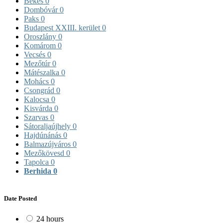
Békés
0
Dombóvár
0
Paks
0
Budapest XXIII. kerület
0
Oroszlány
0
Komárom
0
Vecsés
0
Mezőtúr
0
Mátészalka
0
Mohács
0
Csongrád
0
Kalocsa
0
Kisvárda
0
Szarvas
0
Sátoraljaújhely
0
Hajdúnánás
0
Balmazújváros
0
Mezőkövesd
0
Tapolca
0
Berhida
0
Date Posted
24 hours