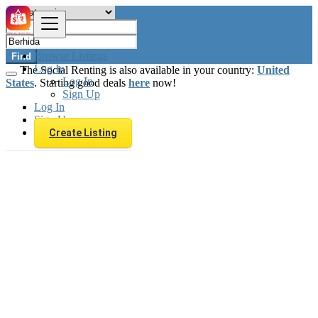
Browse Listings
Find
Log In
The Social Renting is also available in your country:
United
Log In
States
. Starting good deals
here
now!
Sign Up
Log In
Sign Up
Create Listing