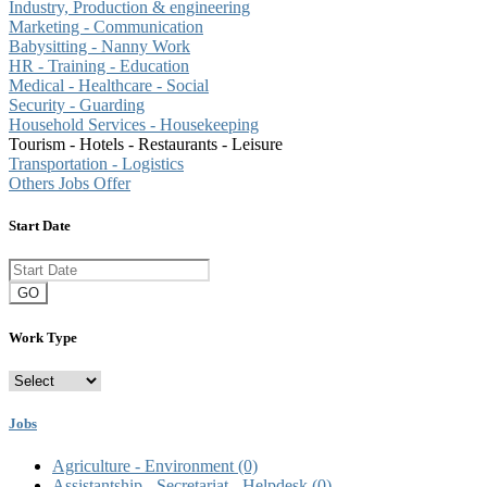
Industry, Production & engineering
Marketing - Communication
Babysitting - Nanny Work
HR - Training - Education
Medical - Healthcare - Social
Security - Guarding
Household Services - Housekeeping
Tourism - Hotels - Restaurants - Leisure
Transportation - Logistics
Others Jobs Offer
Start Date
GO
Work Type
Jobs
Agriculture - Environment
(0)
Assistantship - Secretariat - Helpdesk
(0)