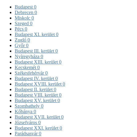
Budapest
0
Debrecen
0
Miskolc
0
Szeged
0
Pécs
0
Budapest XI. kerület
0
Zugló
0
Győr
0
Budapest III. kerület
0
Nyíregyháza
0
Budapest XIII. kerület
0
Kecskemét
0
Székesfehérvár
0
Budapest IV. kerület
0
Budapest XVIII. kerület
0
Budapest II. kerület
0
Budapest VIII. kerület
0
Budapest XV. kerület
0
Szombathely
0
Kőbánya
0
Budapest XVII. kerület
0
Józsefváros
0
Budapest XXI. kerület
0
Parádsasvár
0