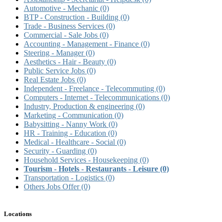
Automotive - Mechanic
(0)
BTP - Construction - Building
(0)
Trade - Business Services
(0)
Commercial - Sale Jobs
(0)
Accounting - Management - Finance
(0)
Steering - Manager
(0)
Aesthetics - Hair - Beauty
(0)
Public Service Jobs
(0)
Real Estate Jobs
(0)
Independent - Freelance - Telecommuting
(0)
Computers - Internet - Telecommunications
(0)
Industry, Production & engineering
(0)
Marketing - Communication
(0)
Babysitting - Nanny Work
(0)
HR - Training - Education
(0)
Medical - Healthcare - Social
(0)
Security - Guarding
(0)
Household Services - Housekeeping
(0)
Tourism - Hotels - Restaurants - Leisure
(0)
Transportation - Logistics
(0)
Others Jobs Offer
(0)
Locations