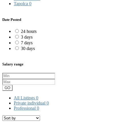
Tapolca
0
Date Posted
24 hours
3 days
7 days
30 days
Salary range
GO
All Listings
0
Private individual
0
Professional
0