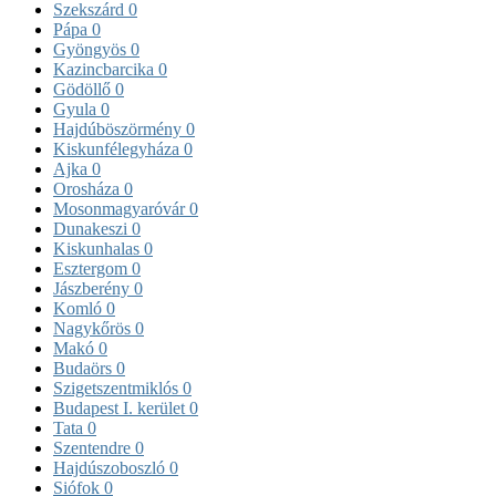
Szekszárd
0
Pápa
0
Gyöngyös
0
Kazincbarcika
0
Gödöllő
0
Gyula
0
Hajdúböszörmény
0
Kiskunfélegyháza
0
Ajka
0
Orosháza
0
Mosonmagyaróvár
0
Dunakeszi
0
Kiskunhalas
0
Esztergom
0
Jászberény
0
Komló
0
Nagykőrös
0
Makó
0
Budaörs
0
Szigetszentmiklós
0
Budapest I. kerület
0
Tata
0
Szentendre
0
Hajdúszoboszló
0
Siófok
0