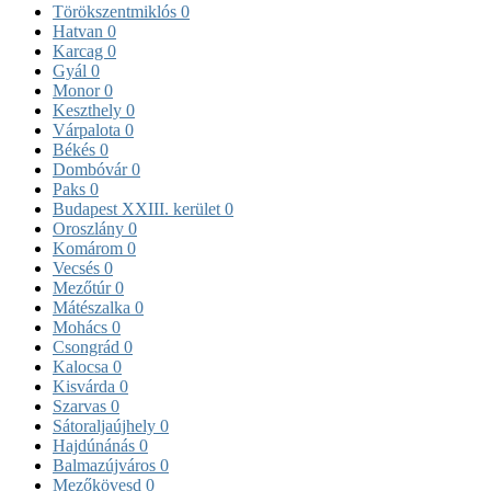
Törökszentmiklós
0
Hatvan
0
Karcag
0
Gyál
0
Monor
0
Keszthely
0
Várpalota
0
Békés
0
Dombóvár
0
Paks
0
Budapest XXIII. kerület
0
Oroszlány
0
Komárom
0
Vecsés
0
Mezőtúr
0
Mátészalka
0
Mohács
0
Csongrád
0
Kalocsa
0
Kisvárda
0
Szarvas
0
Sátoraljaújhely
0
Hajdúnánás
0
Balmazújváros
0
Mezőkövesd
0