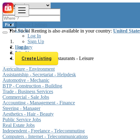
Browse Listings
Find
Log In
The Social Renting is also available in your country:
United State
Log In
Sign Up
Log In
Hungary
Sign Up
Jobs
Tourism - Hotels - Restaurants - Leisure
Create Listing
Agriculture - Environment
Assistantship - Secretariat - Helpdesk
Automotive - Mechanic
BTP - Construction - Building
Trade - Business Services
Commercial - Sale Jobs
Accounting - Management - Finance
Steering - Manager
Aesthetics - Hair - Beauty
Public Service Jobs
Real Estate Jobs
Independent - Freelance - Telecommuting
Computers - Internet - Telecommunications