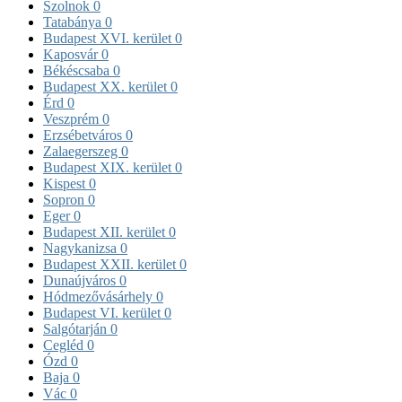
Szolnok
0
Tatabánya
0
Budapest XVI. kerület
0
Kaposvár
0
Békéscsaba
0
Budapest XX. kerület
0
Érd
0
Veszprém
0
Erzsébetváros
0
Zalaegerszeg
0
Budapest XIX. kerület
0
Kispest
0
Sopron
0
Eger
0
Budapest XII. kerület
0
Nagykanizsa
0
Budapest XXII. kerület
0
Dunaújváros
0
Hódmezővásárhely
0
Budapest VI. kerület
0
Salgótarján
0
Cegléd
0
Ózd
0
Baja
0
Vác
0