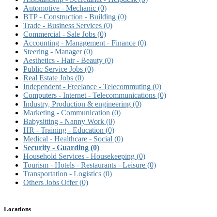
Automotive - Mechanic
(0)
BTP - Construction - Building
(0)
Trade - Business Services
(0)
Commercial - Sale Jobs
(0)
Accounting - Management - Finance
(0)
Steering - Manager
(0)
Aesthetics - Hair - Beauty
(0)
Public Service Jobs
(0)
Real Estate Jobs
(0)
Independent - Freelance - Telecommuting
(0)
Computers - Internet - Telecommunications
(0)
Industry, Production & engineering
(0)
Marketing - Communication
(0)
Babysitting - Nanny Work
(0)
HR - Training - Education
(0)
Medical - Healthcare - Social
(0)
Security - Guarding
(0)
Household Services - Housekeeping
(0)
Tourism - Hotels - Restaurants - Leisure
(0)
Transportation - Logistics
(0)
Others Jobs Offer
(0)
Locations