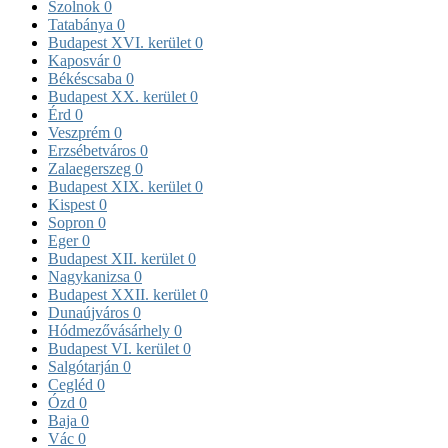
Szolnok
0
Tatabánya
0
Budapest XVI. kerület
0
Kaposvár
0
Békéscsaba
0
Budapest XX. kerület
0
Érd
0
Veszprém
0
Erzsébetváros
0
Zalaegerszeg
0
Budapest XIX. kerület
0
Kispest
0
Sopron
0
Eger
0
Budapest XII. kerület
0
Nagykanizsa
0
Budapest XXII. kerület
0
Dunaújváros
0
Hódmezővásárhely
0
Budapest VI. kerület
0
Salgótarján
0
Cegléd
0
Ózd
0
Baja
0
Vác
0