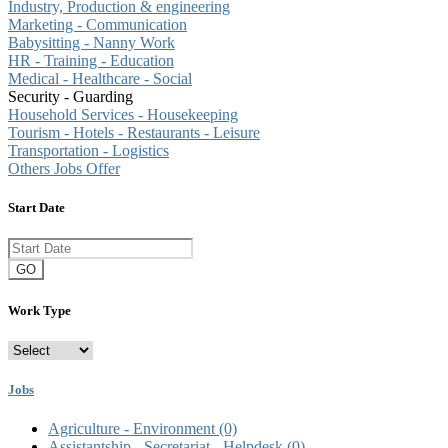
Industry, Production & engineering
Marketing - Communication
Babysitting - Nanny Work
HR - Training - Education
Medical - Healthcare - Social
Security - Guarding
Household Services - Housekeeping
Tourism - Hotels - Restaurants - Leisure
Transportation - Logistics
Others Jobs Offer
Start Date
GO
Work Type
Jobs
Agriculture - Environment
(0)
Assistantship - Secretariat - Helpdesk
(0)