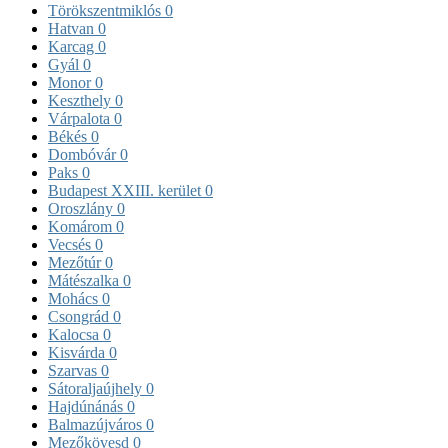
Törökszentmiklós
0
Hatvan
0
Karcag
0
Gyál
0
Monor
0
Keszthely
0
Várpalota
0
Békés
0
Dombóvár
0
Paks
0
Budapest XXIII. kerület
0
Oroszlány
0
Komárom
0
Vecsés
0
Mezőtúr
0
Mátészalka
0
Mohács
0
Csongrád
0
Kalocsa
0
Kisvárda
0
Szarvas
0
Sátoraljaújhely
0
Hajdúnánás
0
Balmazújváros
0
Mezőkövesd
0