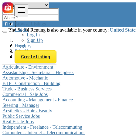
Browse Listings
Find
Log In
The Social Renting is also available in your country:
United State
Log In
Sign Up
Log In
Hungary
Sign Up
Jobs
Security - Guarding
Create Listing
Agriculture - Environment
Assistantship - Secretariat - Helpdesk
Automotive - Mechanic
BTP - Construction - Building
Trade - Business Services
Commercial - Sale Jobs
Accounting - Management - Finance
Steering - Manager
Aesthetics - Hair - Beauty
Public Service Jobs
Real Estate Jobs
Independent - Freelance - Telecommuting
Computers - Internet - Telecommunications