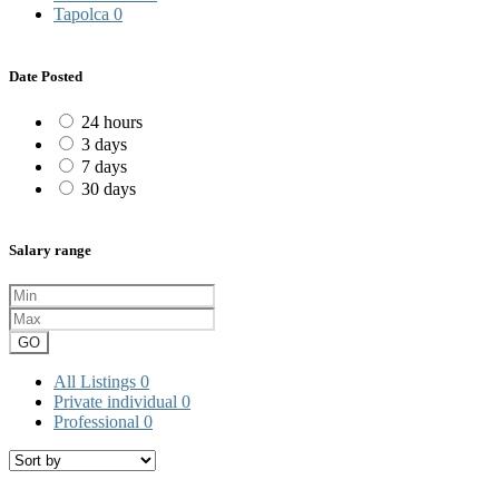
Tapolca
0
Date Posted
24 hours
3 days
7 days
30 days
Salary range
GO
All Listings
0
Private individual
0
Professional
0