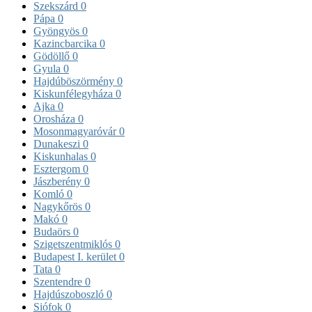
Szekszárd
0
Pápa
0
Gyöngyös
0
Kazincbarcika
0
Gödöllő
0
Gyula
0
Hajdúböszörmény
0
Kiskunfélegyháza
0
Ajka
0
Orosháza
0
Mosonmagyaróvár
0
Dunakeszi
0
Kiskunhalas
0
Esztergom
0
Jászberény
0
Komló
0
Nagykőrös
0
Makó
0
Budaörs
0
Szigetszentmiklós
0
Budapest I. kerület
0
Tata
0
Szentendre
0
Hajdúszoboszló
0
Siófok
0