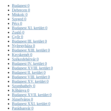
Budapest
0
Debrecen
0
Miskolc
0
Szeged
0
Pécs
0
Budapest XI. kerület
0
Zugló
0
Győr
0
Budapest III. kerület
0
Nyíregyháza
0
Budapest XIII. kerület
0
Kecskemét
0
Székesfehérvár
0
Budapest IV. kerület
0
Budapest XVIII. kerület
0
Budapest II. kerület
0
Budapest VIII. kerület
0
Budapest XV. kerület
0
Szombathely
0
Kőbánya
0
Budapest XVII. kerület
0
Józsefváros
0
Budapest XXI. kerület
0
Parádsasvár
0