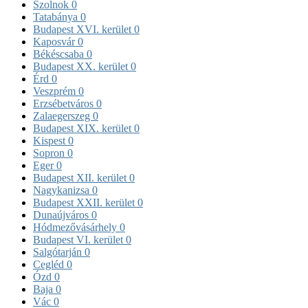
Szolnok
0
Tatabánya
0
Budapest XVI. kerület
0
Kaposvár
0
Békéscsaba
0
Budapest XX. kerület
0
Érd
0
Veszprém
0
Erzsébetváros
0
Zalaegerszeg
0
Budapest XIX. kerület
0
Kispest
0
Sopron
0
Eger
0
Budapest XII. kerület
0
Nagykanizsa
0
Budapest XXII. kerület
0
Dunaújváros
0
Hódmezővásárhely
0
Budapest VI. kerület
0
Salgótarján
0
Cegléd
0
Ózd
0
Baja
0
Vác
0