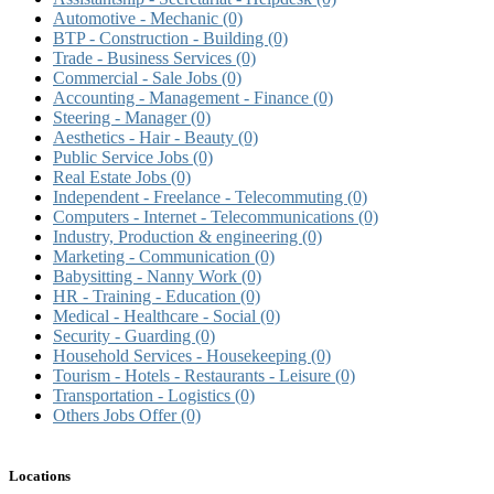
Automotive - Mechanic
(0)
BTP - Construction - Building
(0)
Trade - Business Services
(0)
Commercial - Sale Jobs
(0)
Accounting - Management - Finance
(0)
Steering - Manager
(0)
Aesthetics - Hair - Beauty
(0)
Public Service Jobs
(0)
Real Estate Jobs
(0)
Independent - Freelance - Telecommuting
(0)
Computers - Internet - Telecommunications
(0)
Industry, Production & engineering
(0)
Marketing - Communication
(0)
Babysitting - Nanny Work
(0)
HR - Training - Education
(0)
Medical - Healthcare - Social
(0)
Security - Guarding
(0)
Household Services - Housekeeping
(0)
Tourism - Hotels - Restaurants - Leisure
(0)
Transportation - Logistics
(0)
Others Jobs Offer
(0)
Locations