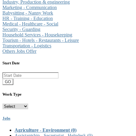
Industry, Production & engineering
Marketing - Communication
Babysitting - Nanny Work
HR - Training - Education
Medical - Healthcare - Social
Security - Guarding
Household Services - Housekeeping
Tourism - Hotels - Restaurants - Leisure
Transportation - Logistics
Others Jobs Offer
Start Date
GO
Work Type
Jobs
Agriculture - Environment
(0)
Assistantship - Secretariat - Helpdesk
(0)