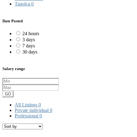
Tapolca
0
Date Posted
24 hours
3 days
7 days
30 days
Salary range
GO
All Listings
0
Private individual
0
Professional
0