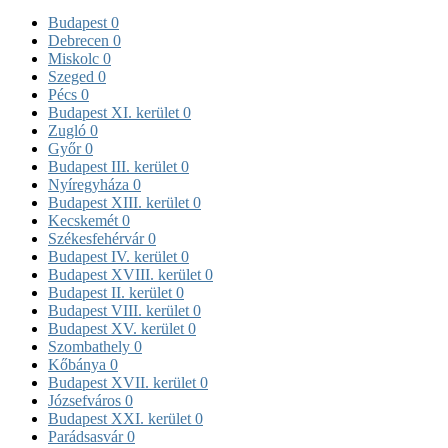
Budapest
0
Debrecen
0
Miskolc
0
Szeged
0
Pécs
0
Budapest XI. kerület
0
Zugló
0
Győr
0
Budapest III. kerület
0
Nyíregyháza
0
Budapest XIII. kerület
0
Kecskemét
0
Székesfehérvár
0
Budapest IV. kerület
0
Budapest XVIII. kerület
0
Budapest II. kerület
0
Budapest VIII. kerület
0
Budapest XV. kerület
0
Szombathely
0
Kőbánya
0
Budapest XVII. kerület
0
Józsefváros
0
Budapest XXI. kerület
0
Parádsasvár
0