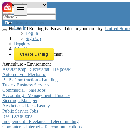
Browse Listings
Find
Log In
The Social Renting is also available in your country:
United State
Log In
Sign Up
Log In
Hungary
Sign Up
Jobs
Agriculture - Environment
Create Listing
Agriculture - Environment
Assistantship - Secretariat - Helpdesk
Automotive - Mechanic
BTP - Construction - Building
Trade - Business Services
Commercial - Sale Jobs
Accounting - Management - Finance
Steering - Manager
Aesthetics - Hair - Beauty
Public Service Jobs
Real Estate Jobs
Independent - Freelance - Telecommuting
Computers - Internet - Telecommunications