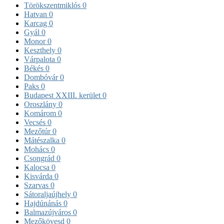
Törökszentmiklós
0
Hatvan
0
Karcag
0
Gyál
0
Monor
0
Keszthely
0
Várpalota
0
Békés
0
Dombóvár
0
Paks
0
Budapest XXIII. kerület
0
Oroszlány
0
Komárom
0
Vecsés
0
Mezőtúr
0
Mátészalka
0
Mohács
0
Csongrád
0
Kalocsa
0
Kisvárda
0
Szarvas
0
Sátoraljaújhely
0
Hajdúnánás
0
Balmazújváros
0
Mezőkövesd
0