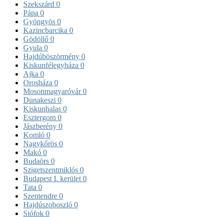
Szekszárd
0
Pápa
0
Gyöngyös
0
Kazincbarcika
0
Gödöllő
0
Gyula
0
Hajdúböszörmény
0
Kiskunfélegyháza
0
Ajka
0
Orosháza
0
Mosonmagyaróvár
0
Dunakeszi
0
Kiskunhalas
0
Esztergom
0
Jászberény
0
Komló
0
Nagykőrös
0
Makó
0
Budaörs
0
Szigetszentmiklós
0
Budapest I. kerület
0
Tata
0
Szentendre
0
Hajdúszoboszló
0
Siófok
0