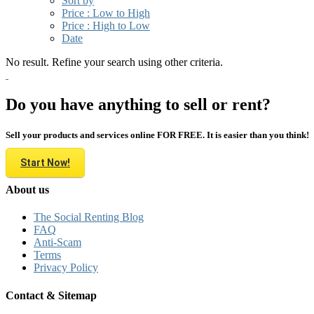
Sort by
Price : Low to High
Price : High to Low
Date
No result. Refine your search using other criteria.
Do you have anything to sell or rent?
Sell your products and services online FOR FREE. It is easier than you think!
Start Now!
About us
The Social Renting Blog
FAQ
Anti-Scam
Terms
Privacy Policy
Contact & Sitemap