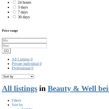
24 hours
3 days
7 days
30 days
Price range
GO
All Listings
0
Private individual
0
Professional
0
All listings
in
Beauty & Well be
Filters
Sort by