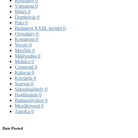
Keszthely
0
Várpalota
0
Békés
0
Dombóvár
0
Paks
0
Budapest XXIII. kerület
0
Oroszlány
0
Komárom
0
Vecsés
0
Mezőtúr
0
Mátészalka
0
Mohács
0
Csongrád
0
Kalocsa
0
Kisvárda
0
Szarvas
0
Sátoraljaújhely
0
Hajdúnánás
0
Balmazújváros
0
Mezőkövesd
0
Tapolca
0
Date Posted