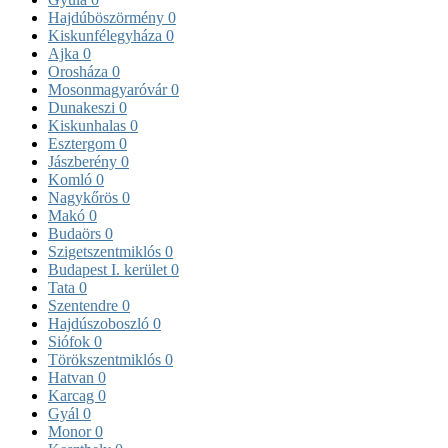
Hajdúböszörmény
0
Kiskunfélegyháza
0
Ajka
0
Orosháza
0
Mosonmagyaróvár
0
Dunakeszi
0
Kiskunhalas
0
Esztergom
0
Jászberény
0
Komló
0
Nagykőrös
0
Makó
0
Budaörs
0
Szigetszentmiklós
0
Budapest I. kerület
0
Tata
0
Szentendre
0
Hajdúszoboszló
0
Siófok
0
Törökszentmiklós
0
Hatvan
0
Karcag
0
Gyál
0
Monor
0