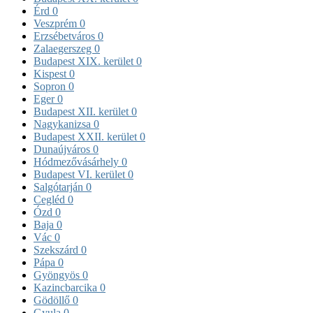
Érd
0
Veszprém
0
Erzsébetváros
0
Zalaegerszeg
0
Budapest XIX. kerület
0
Kispest
0
Sopron
0
Eger
0
Budapest XII. kerület
0
Nagykanizsa
0
Budapest XXII. kerület
0
Dunaújváros
0
Hódmezővásárhely
0
Budapest VI. kerület
0
Salgótarján
0
Cegléd
0
Ózd
0
Baja
0
Vác
0
Szekszárd
0
Pápa
0
Gyöngyös
0
Kazincbarcika
0
Gödöllő
0
Gyula
0