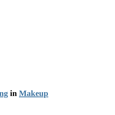
ing
in
Makeup