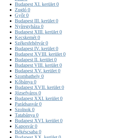
Budapest XI. kerület
0
Zugló
0
Győr
0
Budapest III. kerület
0
Nyíregyháza
0
Budapest XIII. kerület
0
Kecskemét
0
Székesfehérvár
0
Budapest IV. kerület
0
Budapest XVIII. kerület
0
Budapest II. kerület
0
Budapest VIII. kerület
0
Budapest XV. kerület
0
Szombathely
0
Kőbánya
0
Budapest XVII. kerület
0
Józsefváros
0
Budapest XXI. kerület
0
Parádsasvár
0
Szolnok
0
Tatabánya
0
Budapest XVI. kerület
0
Kaposvár
0
Békéscsaba
0
Budapest XX. kerület
0