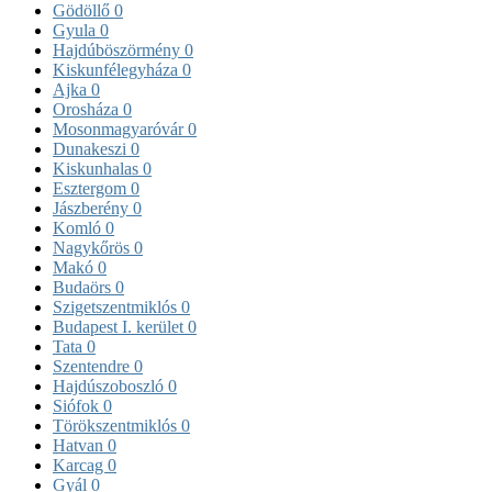
Gödöllő
0
Gyula
0
Hajdúböszörmény
0
Kiskunfélegyháza
0
Ajka
0
Orosháza
0
Mosonmagyaróvár
0
Dunakeszi
0
Kiskunhalas
0
Esztergom
0
Jászberény
0
Komló
0
Nagykőrös
0
Makó
0
Budaörs
0
Szigetszentmiklós
0
Budapest I. kerület
0
Tata
0
Szentendre
0
Hajdúszoboszló
0
Siófok
0
Törökszentmiklós
0
Hatvan
0
Karcag
0
Gyál
0