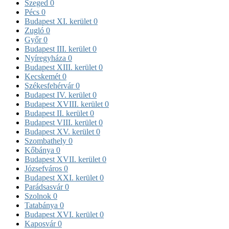
Szeged
0
Pécs
0
Budapest XI. kerület
0
Zugló
0
Győr
0
Budapest III. kerület
0
Nyíregyháza
0
Budapest XIII. kerület
0
Kecskemét
0
Székesfehérvár
0
Budapest IV. kerület
0
Budapest XVIII. kerület
0
Budapest II. kerület
0
Budapest VIII. kerület
0
Budapest XV. kerület
0
Szombathely
0
Kőbánya
0
Budapest XVII. kerület
0
Józsefváros
0
Budapest XXI. kerület
0
Parádsasvár
0
Szolnok
0
Tatabánya
0
Budapest XVI. kerület
0
Kaposvár
0