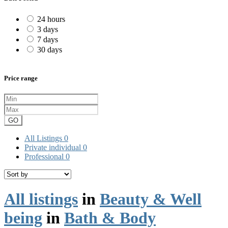
24 hours
3 days
7 days
30 days
Price range
GO
All Listings
0
Private individual
0
Professional
0
All listings
in
Beauty & Well
being
in
Bath & Body