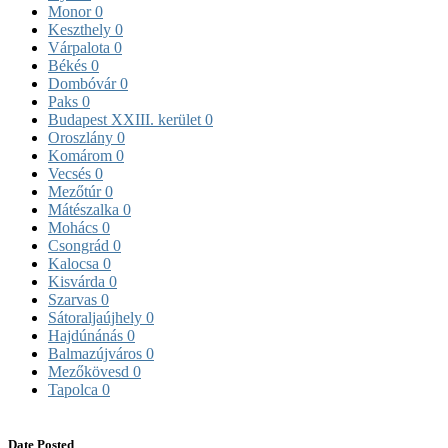
Monor
0
Keszthely
0
Várpalota
0
Békés
0
Dombóvár
0
Paks
0
Budapest XXIII. kerület
0
Oroszlány
0
Komárom
0
Vecsés
0
Mezőtúr
0
Mátészalka
0
Mohács
0
Csongrád
0
Kalocsa
0
Kisvárda
0
Szarvas
0
Sátoraljaújhely
0
Hajdúnánás
0
Balmazújváros
0
Mezőkövesd
0
Tapolca
0
Date Posted