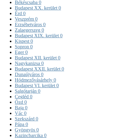
Békéscsaba
0
Budapest XX. kerület
0
Érd
0
Veszprém
0
Erzsébetváros
0
Zalaegerszeg
0
Budapest XIX. kerület
0
Kispest
0
Sopron
0
Eger
0
Budapest XII. kerület
0
Nagykanizsa
0
Budapest XXII. kerület
0
Dunaújváros
0
Hódmezővásárhely
0
Budapest VI. kerület
0
Salgótarján
0
Cegléd
0
Ózd
0
Baja
0
Vác
0
Szekszárd
0
Pápa
0
Gyöngyös
0
Kazincbarcika
0