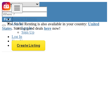
Browse Listings
Find
Log In
The Social Renting is also available in your country:
United
Log In
States
. Starting good deals
here
now!
Sign Up
Log In
Sign Up
Create Listing