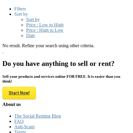
Filters
Sort by
Sort by
Price : Low to High
Price : High to Low
Date
No result. Refine your search using other criteria.
Do you have anything to sell or rent?
Sell your products and services online FOR FREE. It is easier than you
think!
Start Now!
About us
The Social Renting Blog
FAQ
Anti-Scam
Terms