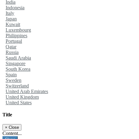
India
Indonesia
Italy
Japan
Kuwait
Luxembourg
Philippines
Portugal
Qatar
Russia
Saudi Arabia
Singapore
South Korea
Spain
Sweden
Switzerland
United Arab Emirates
United Kingdom
United States
Title
×
Close
Content...