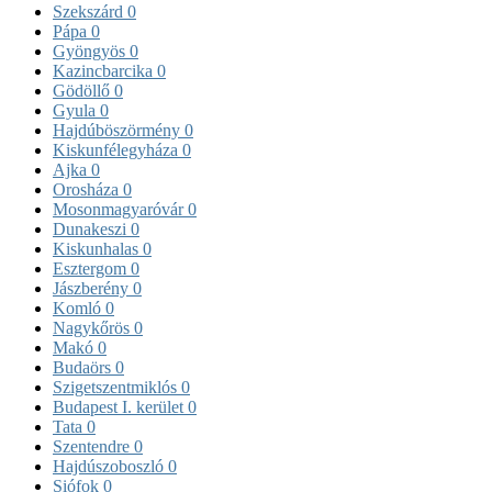
Szekszárd
0
Pápa
0
Gyöngyös
0
Kazincbarcika
0
Gödöllő
0
Gyula
0
Hajdúböszörmény
0
Kiskunfélegyháza
0
Ajka
0
Orosháza
0
Mosonmagyaróvár
0
Dunakeszi
0
Kiskunhalas
0
Esztergom
0
Jászberény
0
Komló
0
Nagykőrös
0
Makó
0
Budaörs
0
Szigetszentmiklós
0
Budapest I. kerület
0
Tata
0
Szentendre
0
Hajdúszoboszló
0
Siófok
0