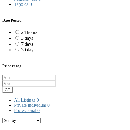
Tapolca
0
Date Posted
24 hours
3 days
7 days
30 days
Price range
GO
All Listings
0
Private individual
0
Professional
0