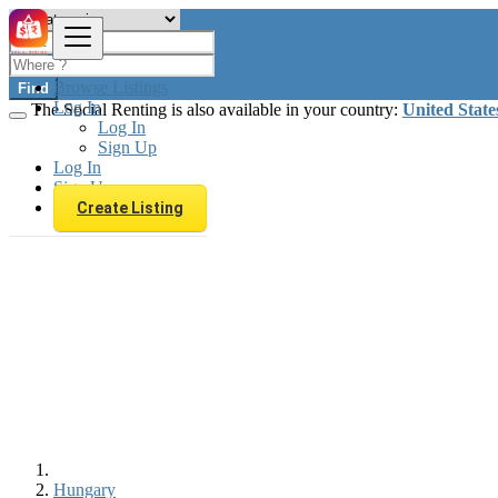
Browse Listings
Find
Log In
The Social Renting is also available in your country:
United State
Log In
Sign Up
Log In
Sign Up
Create Listing
Hungary