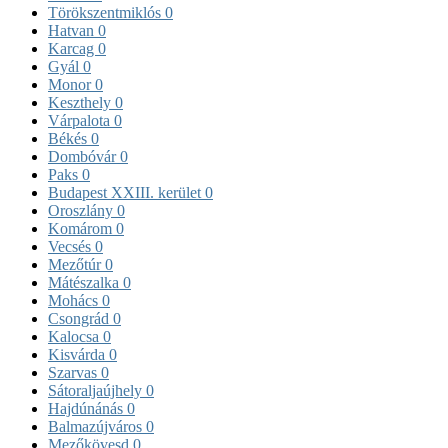
Törökszentmiklós
0
Hatvan
0
Karcag
0
Gyál
0
Monor
0
Keszthely
0
Várpalota
0
Békés
0
Dombóvár
0
Paks
0
Budapest XXIII. kerület
0
Oroszlány
0
Komárom
0
Vecsés
0
Mezőtúr
0
Mátészalka
0
Mohács
0
Csongrád
0
Kalocsa
0
Kisvárda
0
Szarvas
0
Sátoraljaújhely
0
Hajdúnánás
0
Balmazújváros
0
Mezőkövesd
0