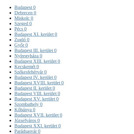
Budapest
0
Debrecen
0
Miskolc
0
Szeged
0
Pécs
0
Budapest XI. kerület
0
Zugló
0
Győr
0
Budapest III. kerület
0
Nyíregyháza
0
Budapest XIII. kerület
0
Kecskemét
0
Székesfehérvár
0
Budapest IV. kerület
0
Budapest XVIII. kerület
0
Budapest II. kerület
0
Budapest VIII. kerület
0
Budapest XV. kerület
0
Szombathely
0
Kőbánya
0
Budapest XVII. kerület
0
Józsefváros
0
Budapest XXI. kerület
0
Parádsasvár
0