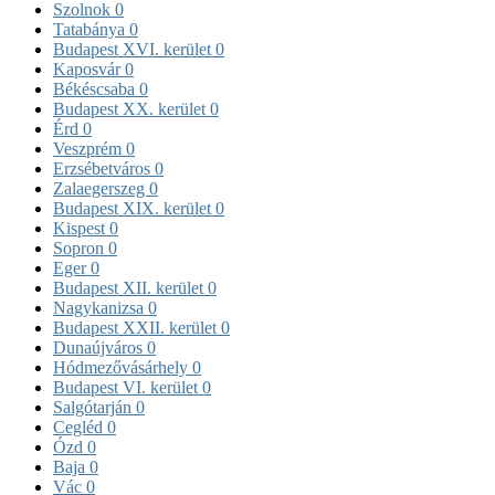
Szolnok
0
Tatabánya
0
Budapest XVI. kerület
0
Kaposvár
0
Békéscsaba
0
Budapest XX. kerület
0
Érd
0
Veszprém
0
Erzsébetváros
0
Zalaegerszeg
0
Budapest XIX. kerület
0
Kispest
0
Sopron
0
Eger
0
Budapest XII. kerület
0
Nagykanizsa
0
Budapest XXII. kerület
0
Dunaújváros
0
Hódmezővásárhely
0
Budapest VI. kerület
0
Salgótarján
0
Cegléd
0
Ózd
0
Baja
0
Vác
0