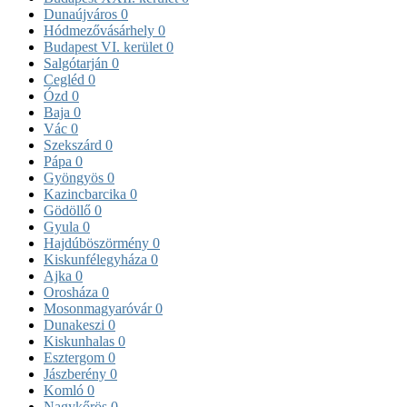
Dunaújváros
0
Hódmezővásárhely
0
Budapest VI. kerület
0
Salgótarján
0
Cegléd
0
Ózd
0
Baja
0
Vác
0
Szekszárd
0
Pápa
0
Gyöngyös
0
Kazincbarcika
0
Gödöllő
0
Gyula
0
Hajdúböszörmény
0
Kiskunfélegyháza
0
Ajka
0
Orosháza
0
Mosonmagyaróvár
0
Dunakeszi
0
Kiskunhalas
0
Esztergom
0
Jászberény
0
Komló
0
Nagykőrös
0