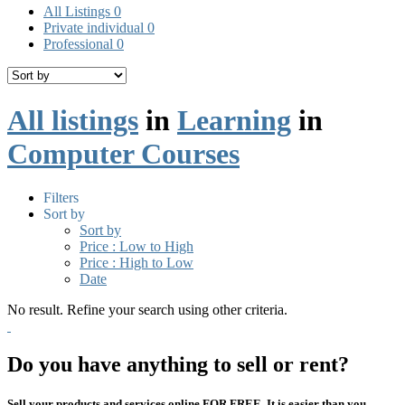
All Listings
0
Private individual
0
Professional
0
All listings
in
Learning
in
Computer Courses
Filters
Sort by
Sort by
Price : Low to High
Price : High to Low
Date
No result. Refine your search using other criteria.
Do you have anything to sell or rent?
Sell your products and services online FOR FREE. It is easier than you