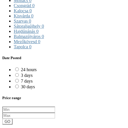
Mohács
0
Csongrád
0
Kalocsa
0
Kisvárda
0
Szarvas
0
Sátoraljaújhely
0
Hajdúnánás
0
Balmazújváros
0
Mezőkövesd
0
Tapolca
0
Date Posted
24 hours
3 days
7 days
30 days
Price range
GO