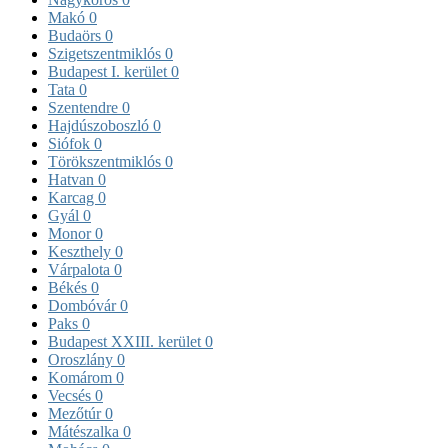
Makó
0
Budaörs
0
Szigetszentmiklós
0
Budapest I. kerület
0
Tata
0
Szentendre
0
Hajdúszoboszló
0
Siófok
0
Törökszentmiklós
0
Hatvan
0
Karcag
0
Gyál
0
Monor
0
Keszthely
0
Várpalota
0
Békés
0
Dombóvár
0
Paks
0
Budapest XXIII. kerület
0
Oroszlány
0
Komárom
0
Vecsés
0
Mezőtúr
0
Mátészalka
0