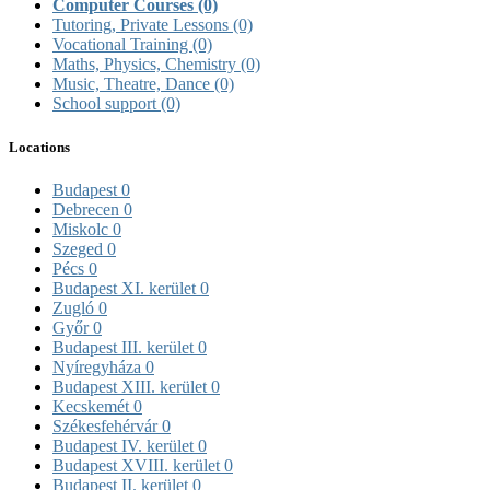
Computer Courses
(0)
Tutoring, Private Lessons
(0)
Vocational Training
(0)
Maths, Physics, Chemistry
(0)
Music, Theatre, Dance
(0)
School support
(0)
Locations
Budapest
0
Debrecen
0
Miskolc
0
Szeged
0
Pécs
0
Budapest XI. kerület
0
Zugló
0
Győr
0
Budapest III. kerület
0
Nyíregyháza
0
Budapest XIII. kerület
0
Kecskemét
0
Székesfehérvár
0
Budapest IV. kerület
0
Budapest XVIII. kerület
0
Budapest II. kerület
0