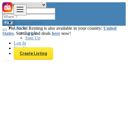
Browse Listings
Find
Log In
The Social Renting is also available in your country:
United
Log In
States
. Starting good deals
here
now!
Sign Up
Log In
Sign Up
Create Listing