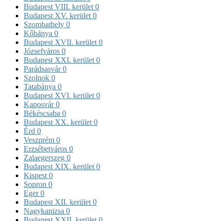
Budapest VIII. kerület
0
Budapest XV. kerület
0
Szombathely
0
Kőbánya
0
Budapest XVII. kerület
0
Józsefváros
0
Budapest XXI. kerület
0
Parádsasvár
0
Szolnok
0
Tatabánya
0
Budapest XVI. kerület
0
Kaposvár
0
Békéscsaba
0
Budapest XX. kerület
0
Érd
0
Veszprém
0
Erzsébetváros
0
Zalaegerszeg
0
Budapest XIX. kerület
0
Kispest
0
Sopron
0
Eger
0
Budapest XII. kerület
0
Nagykanizsa
0
Budapest XXII. kerület
0