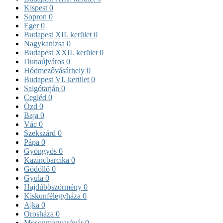
Kispest
0
Sopron
0
Eger
0
Budapest XII. kerület
0
Nagykanizsa
0
Budapest XXII. kerület
0
Dunaújváros
0
Hódmezővásárhely
0
Budapest VI. kerület
0
Salgótarján
0
Cegléd
0
Ózd
0
Baja
0
Vác
0
Szekszárd
0
Pápa
0
Gyöngyös
0
Kazincbarcika
0
Gödöllő
0
Gyula
0
Hajdúböszörmény
0
Kiskunfélegyháza
0
Ajka
0
Orosháza
0
Mosonmagyaróvár
0