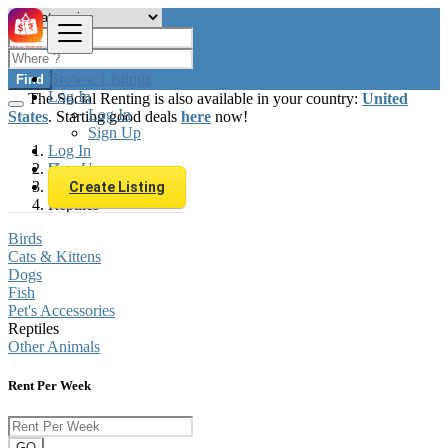
Browse Listings
Find
Log In
The Social Renting is also available in your country:
United
Log In
States
. Starting good deals
here
now!
Sign Up
Log In
Sign Up
Hungary
Animals & Pets
Create Listing
Reptiles
Birds
Cats & Kittens
Dogs
Fish
Pet's Accessories
Reptiles
Other Animals
Rent Per Week
GO