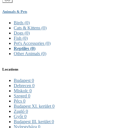
Animals & Pets
Birds
(0)
Cats & Kittens
(0)
Dogs
(0)
Fish
(0)
Pet's Accessories
(0)
Reptiles
(0)
Other Animals
(0)
Locations
Budapest
0
Debrecen
0
Miskolc
0
Szeged
0
Pécs
0
Budapest XI. kerület
0
Zugló
0
Győr
0
Budapest III. kerület
0
Nyíregyháza
0