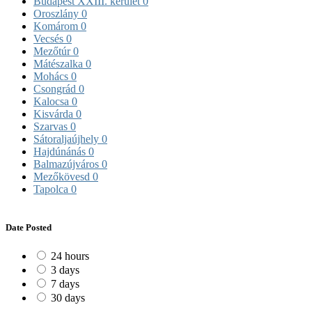
Budapest XXIII. kerület
0
Oroszlány
0
Komárom
0
Vecsés
0
Mezőtúr
0
Mátészalka
0
Mohács
0
Csongrád
0
Kalocsa
0
Kisvárda
0
Szarvas
0
Sátoraljaújhely
0
Hajdúnánás
0
Balmazújváros
0
Mezőkövesd
0
Tapolca
0
Date Posted
24 hours
3 days
7 days
30 days