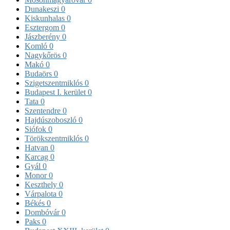
Dunakeszi
0
Kiskunhalas
0
Esztergom
0
Jászberény
0
Komló
0
Nagykőrös
0
Makó
0
Budaörs
0
Szigetszentmiklós
0
Budapest I. kerület
0
Tata
0
Szentendre
0
Hajdúszoboszló
0
Siófok
0
Törökszentmiklós
0
Hatvan
0
Karcag
0
Gyál
0
Monor
0
Keszthely
0
Várpalota
0
Békés
0
Dombóvár
0
Paks
0