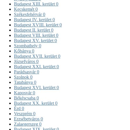
Budapest XIII. kerület
0
Kecskemét
0
Székesfehérvár
0
Budapest IV. kerület
0
Budapest XVIII. kerület
0
Budapest II. kerület
0
Budapest VIII. kerület
0
Budapest XV. kerület
0
Szombathely
0
Kőbánya
0
Budapest XVII. kerület
0
Józsefváros
0
Budapest XXI. kerület
0
Parádsasvár
0
Szolnok
0
Tatabánya
0
Budapest XVI. kerület
0
Kaposvár
0
Békéscsaba
0
Budapest XX. kerület
0
Érd
0
Veszprém
0
Erzsébetváros
0
Zalaegerszeg
0
Budapest XIX. kerület
0