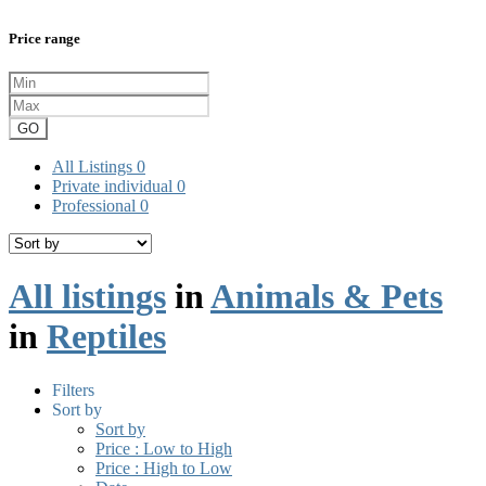
Price range
GO
All Listings
0
Private individual
0
Professional
0
All listings
in
Animals & Pets
in
Reptiles
Filters
Sort by
Sort by
Price : Low to High
Price : High to Low