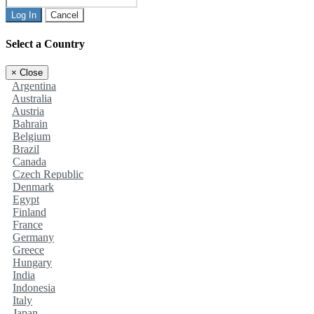
Log In
Cancel
Select a Country
×
Close
Argentina
Australia
Austria
Bahrain
Belgium
Brazil
Canada
Czech Republic
Denmark
Egypt
Finland
France
Germany
Greece
Hungary
India
Indonesia
Italy
Japan