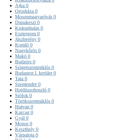
Ajka
0
Orosháza
0
Mosonmagyaróvár
0
Dunakeszi
0
Kiskunhalas
0
Esztergom
0
Jászberény
0
Komló
0
Nagykőrös
0
Makó
0
Budaörs
0
Szigetszentmiklós
0
Budapest I. kerület
0
Tata
0
Szentendre
0
Hajdúszoboszló
0
Siófok
0
Törökszentmiklós
0
Hatvan
0
Karcag
0
Gyál
0
Monor
0
Keszthely
0
Várpalota
0