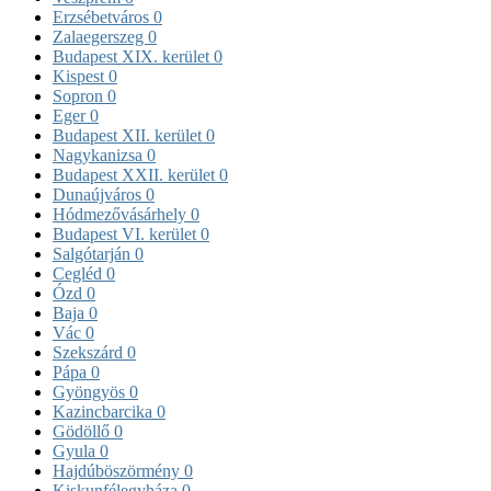
Erzsébetváros
0
Zalaegerszeg
0
Budapest XIX. kerület
0
Kispest
0
Sopron
0
Eger
0
Budapest XII. kerület
0
Nagykanizsa
0
Budapest XXII. kerület
0
Dunaújváros
0
Hódmezővásárhely
0
Budapest VI. kerület
0
Salgótarján
0
Cegléd
0
Ózd
0
Baja
0
Vác
0
Szekszárd
0
Pápa
0
Gyöngyös
0
Kazincbarcika
0
Gödöllő
0
Gyula
0
Hajdúböszörmény
0
Kiskunfélegyháza
0