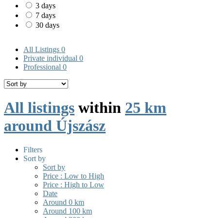
3 days
7 days
30 days
All Listings
0
Private individual
0
Professional
0
All listings
within
25 km
around Újszász
Filters
Sort by
Sort by
Price : Low to High
Price : High to Low
Date
Around 0 km
Around 100 km