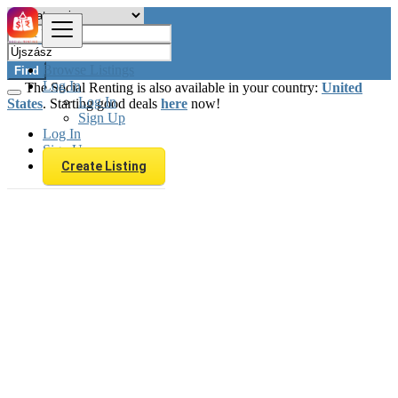
Browse Listings
Find
Log In
The Social Renting is also available in your country:
United
Log In
States
. Starting good deals
here
now!
Sign Up
Log In
Sign Up
Create Listing