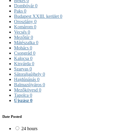
Békés
0
Dombóvár
0
Paks
0
Budapest XXIII. kerület
0
Oroszlány
0
Komárom
0
Vecsés
0
Mezőtúr
0
Mátészalka
0
Mohács
0
Csongrád
0
Kalocsa
0
Kisvárda
0
Szarvas
0
Sátoraljaújhely
0
Hajdúnánás
0
Balmazújváros
0
Mezőkövesd
0
Tapolca
0
Újszász
0
Date Posted
24 hours