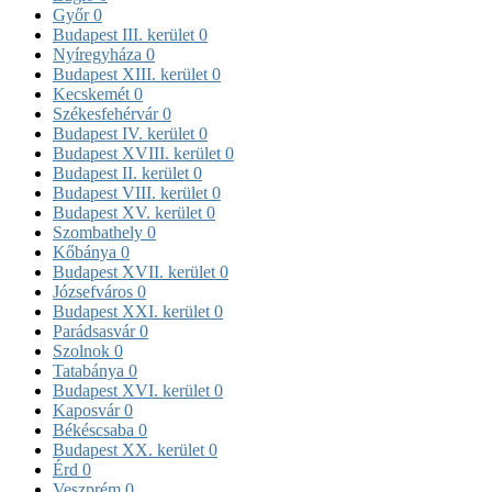
Győr
0
Budapest III. kerület
0
Nyíregyháza
0
Budapest XIII. kerület
0
Kecskemét
0
Székesfehérvár
0
Budapest IV. kerület
0
Budapest XVIII. kerület
0
Budapest II. kerület
0
Budapest VIII. kerület
0
Budapest XV. kerület
0
Szombathely
0
Kőbánya
0
Budapest XVII. kerület
0
Józsefváros
0
Budapest XXI. kerület
0
Parádsasvár
0
Szolnok
0
Tatabánya
0
Budapest XVI. kerület
0
Kaposvár
0
Békéscsaba
0
Budapest XX. kerület
0
Érd
0
Veszprém
0