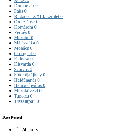
Békés
0
Dombóvár
0
Paks
0
Budapest XXIII. kerület
0
Oroszlány
0
Komárom
0
Vecsés
0
Mezőtúr
0
Mátészalka
0
Mohács
0
Csongrád
0
Kalocsa
0
Kisvárda
0
Szarvas
0
Sátoraljaújhely
0
Hajdúnánás
0
Balmazújváros
0
Mezőkövesd
0
Tapolca
0
Tiszaalpár
0
Date Posted
24 hours