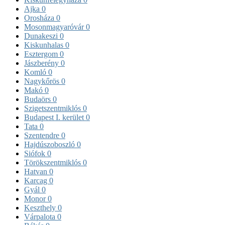
Ajka
0
Orosháza
0
Mosonmagyaróvár
0
Dunakeszi
0
Kiskunhalas
0
Esztergom
0
Jászberény
0
Komló
0
Nagykőrös
0
Makó
0
Budaörs
0
Szigetszentmiklós
0
Budapest I. kerület
0
Tata
0
Szentendre
0
Hajdúszoboszló
0
Siófok
0
Törökszentmiklós
0
Hatvan
0
Karcag
0
Gyál
0
Monor
0
Keszthely
0
Várpalota
0