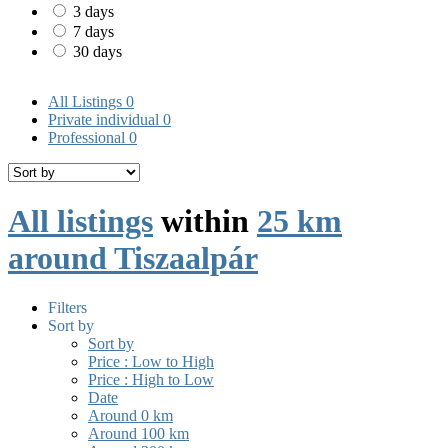
3 days
7 days
30 days
All Listings
0
Private individual
0
Professional
0
All listings
within
25 km
around Tiszaalpár
Filters
Sort by
Sort by
Price : Low to High
Price : High to Low
Date
Around 0 km
Around 100 km