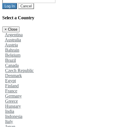
Log In
Cancel
Select a Country
×
Close
Argentina
Australia
Austria
Bahrain
Belgium
Brazil
Canada
Czech Republic
Denmark
Egypt
Finland
France
Germany
Greece
Hungary
India
Indonesia
Italy
Japan