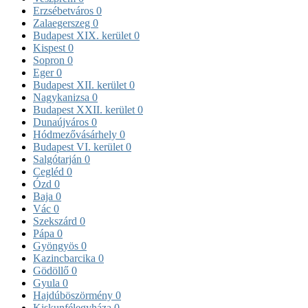
Erzsébetváros
0
Zalaegerszeg
0
Budapest XIX. kerület
0
Kispest
0
Sopron
0
Eger
0
Budapest XII. kerület
0
Nagykanizsa
0
Budapest XXII. kerület
0
Dunaújváros
0
Hódmezővásárhely
0
Budapest VI. kerület
0
Salgótarján
0
Cegléd
0
Ózd
0
Baja
0
Vác
0
Szekszárd
0
Pápa
0
Gyöngyös
0
Kazincbarcika
0
Gödöllő
0
Gyula
0
Hajdúböszörmény
0
Kiskunfélegyháza
0