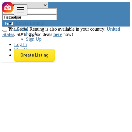
Browse Listings
Find
Log In
The Social Renting is also available in your country:
United
Log In
States
. Starting good deals
here
now!
Sign Up
Log In
Sign Up
Create Listing