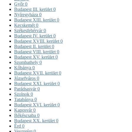
Győr
0
Budapest III. kerület
0
Nyíregyháza
0
Budapest XIII. kerület
0
Kecskemét
0
Székesfehérvár
0
Budapest IV. kerület
0
Budapest XVIII. kerület
0
Budapest II. kerület
0
Budapest VIII. kerület
0
Budapest XV. kerület
0
Szombathely
0
Kőbánya
0
Budapest XVII. kerület
0
Józsefváros
0
Budapest XXI. kerület
0
Parádsasvár
0
Szolnok
0
Tatabánya
0
Budapest XVI. kerület
0
Kaposvár
0
Békéscsaba
0
Budapest XX. kerület
0
Érd
0
Veszprém
0