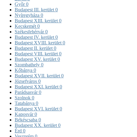
Győr
0
Budapest III. kerület
0
Nyíregyháza
0
Budapest XIII. kerület
0
Kecskemét
0
Székesfehérvár
0
Budapest IV. kerület
0
Budapest XVIII. kerület
0
Budapest II. kerület
0
Budapest VIII. kerület
0
Budapest XV. kerület
0
Szombathely
0
Kőbánya
0
Budapest XVII. kerület
0
Józsefváros
0
Budapest XXI. kerület
0
Parádsasvár
0
Szolnok
0
Tatabánya
0
Budapest XVI. kerület
0
Kaposvár
0
Békéscsaba
0
Budapest XX. kerület
0
Érd
0
Veszprém
0