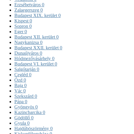
Erzsébetváros
0
Zalaegerszeg
0
Budapest XIX. kerület
0
Kispest
0
Sopron
0
Eger
0
Budapest XII. kerület
0
Nagykanizsa
0
Budapest XXII. kerület
0
Dunaújváros
0
Hódmezővásárhely
0
Budapest VI. kerület
0
Salgótarján
0
Cegléd
0
Ózd
0
Baja
0
Vác
0
Szekszárd
0
Pápa
0
Gyöngyös
0
Kazincbarcika
0
Gödöllő
0
Gyula
0
Hajdúböszörmény
0
Kiskunfélegyháza
0