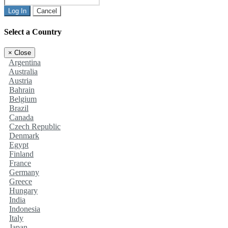
Log In
Cancel
Select a Country
×
Close
Argentina
Australia
Austria
Bahrain
Belgium
Brazil
Canada
Czech Republic
Denmark
Egypt
Finland
France
Germany
Greece
Hungary
India
Indonesia
Italy
Japan