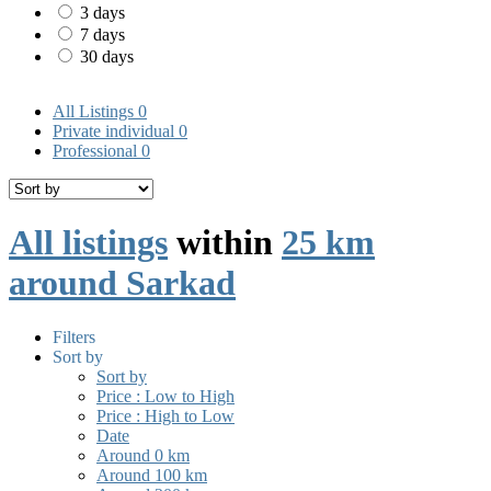
3 days
7 days
30 days
All Listings
0
Private individual
0
Professional
0
All listings
within
25 km
around Sarkad
Filters
Sort by
Sort by
Price : Low to High
Price : High to Low
Date
Around 0 km
Around 100 km