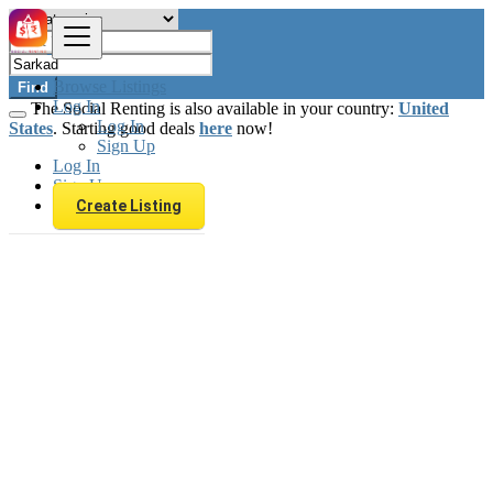
Browse Listings
Find
Log In
The Social Renting is also available in your country:
United
Log In
States
. Starting good deals
here
now!
Sign Up
Log In
Sign Up
Create Listing