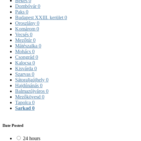
Békés
0
Dombóvár
0
Paks
0
Budapest XXIII. kerület
0
Oroszlány
0
Komárom
0
Vecsés
0
Mezőtúr
0
Mátészalka
0
Mohács
0
Csongrád
0
Kalocsa
0
Kisvárda
0
Szarvas
0
Sátoraljaújhely
0
Hajdúnánás
0
Balmazújváros
0
Mezőkövesd
0
Tapolca
0
Sarkad
0
Date Posted
24 hours