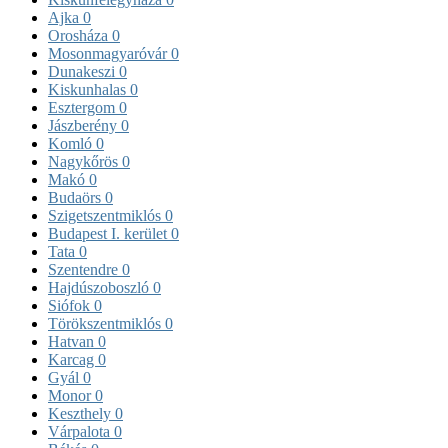
Ajka
0
Orosháza
0
Mosonmagyaróvár
0
Dunakeszi
0
Kiskunhalas
0
Esztergom
0
Jászberény
0
Komló
0
Nagykőrös
0
Makó
0
Budaörs
0
Szigetszentmiklós
0
Budapest I. kerület
0
Tata
0
Szentendre
0
Hajdúszoboszló
0
Siófok
0
Törökszentmiklós
0
Hatvan
0
Karcag
0
Gyál
0
Monor
0
Keszthely
0
Várpalota
0