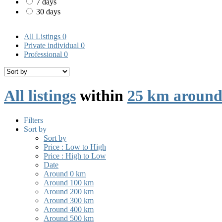
7 days
30 days
All Listings
0
Private individual
0
Professional
0
All listings
within
25 km around
Filters
Sort by
Sort by
Price : Low to High
Price : High to Low
Date
Around 0 km
Around 100 km
Around 200 km
Around 300 km
Around 400 km
Around 500 km