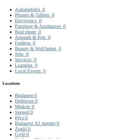
Automobiles
0
Phones & Tablets
0
Electronics
0
Furniture & Appliances
0
Real estate
0
Animals & Pets
0
Fashion
0
Beauty & Well being
0
Jobs
0
Services
0
Learning
0
Local Events
0
Locations
Budapest
0
Debrecen
0
Miskolc
0
Szeged
0
Pécs
0
Budapest XI. kerület
0
Zugló
0
Győr
0