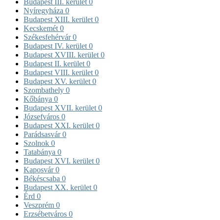
Budapest III. kerület
0
Nyíregyháza
0
Budapest XIII. kerület
0
Kecskemét
0
Székesfehérvár
0
Budapest IV. kerület
0
Budapest XVIII. kerület
0
Budapest II. kerület
0
Budapest VIII. kerület
0
Budapest XV. kerület
0
Szombathely
0
Kőbánya
0
Budapest XVII. kerület
0
Józsefváros
0
Budapest XXI. kerület
0
Parádsasvár
0
Szolnok
0
Tatabánya
0
Budapest XVI. kerület
0
Kaposvár
0
Békéscsaba
0
Budapest XX. kerület
0
Érd
0
Veszprém
0
Erzsébetváros
0