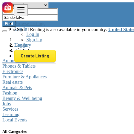
Browse Listings
Find
Log In
The Social Renting is also available in your country:
United State
Log In
Sign Up
Log In
Hungary
Sign Up
Sándorfalva
Create Listing
Automobiles
Phones & Tablets
Electronics
Furniture & Appliances
Real estate
Animals & Pets
Fashion
Beauty & Well being
Jobs
Services
Learning
Local Events
All Categories