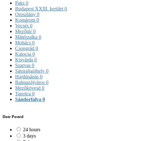
Paks
0
Budapest XXIII. kerület
0
Oroszlány
0
Komárom
0
Vecsés
0
Mezőtúr
0
Mátészalka
0
Mohács
0
Csongrád
0
Kalocsa
0
Kisvárda
0
Szarvas
0
Sátoraljaújhely
0
Hajdúnánás
0
Balmazújváros
0
Mezőkövesd
0
Tapolca
0
Sándorfalva
0
Date Posted
24 hours
3 days