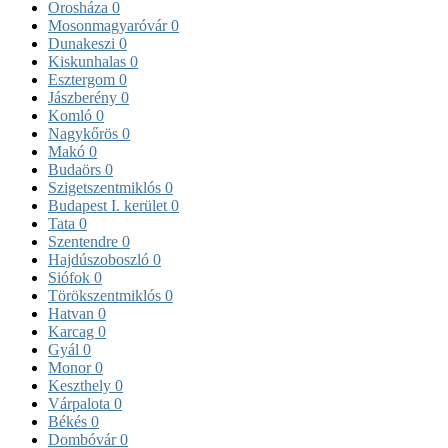
Orosháza
0
Mosonmagyaróvár
0
Dunakeszi
0
Kiskunhalas
0
Esztergom
0
Jászberény
0
Komló
0
Nagykőrös
0
Makó
0
Budaörs
0
Szigetszentmiklós
0
Budapest I. kerület
0
Tata
0
Szentendre
0
Hajdúszoboszló
0
Siófok
0
Törökszentmiklós
0
Hatvan
0
Karcag
0
Gyál
0
Monor
0
Keszthely
0
Várpalota
0
Békés
0
Dombóvár
0