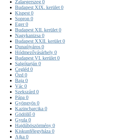
Zalaegerszeg
0
Budapest XIX. kerület
0
Kispest
0
Sopron
0
Eger
0
Budapest XII. kerület
0
Nagykanizsa
0
Budapest XXII. kerület
0
Dunaújváros
0
Hódmezővásárhely
0
Budapest VI. kerület
0
Salgótarján
0
Cegléd
0
Ózd
0
Baja
0
Vác
0
Szekszárd
0
Pápa
0
Gyöngyös
0
Kazincbarcika
0
Gödöllő
0
Gyula
0
Hajdúböszörmény
0
Kiskunfélegyháza
0
Ajka
0