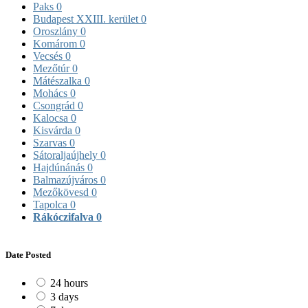
Paks
0
Budapest XXIII. kerület
0
Oroszlány
0
Komárom
0
Vecsés
0
Mezőtúr
0
Mátészalka
0
Mohács
0
Csongrád
0
Kalocsa
0
Kisvárda
0
Szarvas
0
Sátoraljaújhely
0
Hajdúnánás
0
Balmazújváros
0
Mezőkövesd
0
Tapolca
0
Rákóczifalva
0
Date Posted
24 hours
3 days