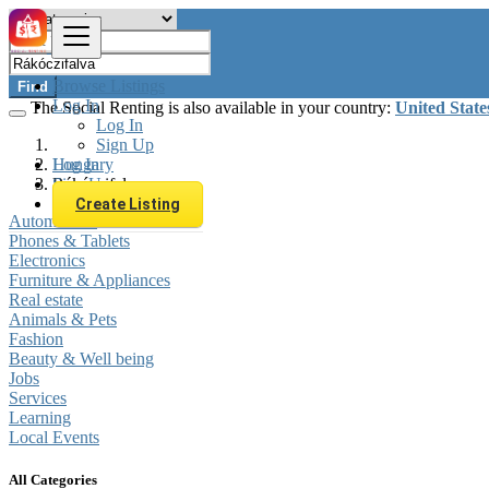
Browse Listings
Find
Log In
The Social Renting is also available in your country:
United State
Log In
Sign Up
Log In
Hungary
Sign Up
Rákóczifalva
Create Listing
Automobiles
Phones & Tablets
Electronics
Furniture & Appliances
Real estate
Animals & Pets
Fashion
Beauty & Well being
Jobs
Services
Learning
Local Events
All Categories