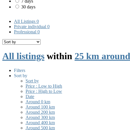
7 days
30 days
All Listings
0
Private individual
0
Professional
0
All listings
within
25 km around
Filters
Sort by
Sort by
Price : Low to High
Price : High to Low
Date
Around 0 km
Around 100 km
Around 200 km
Around 300 km
Around 400 km
Around 500 km