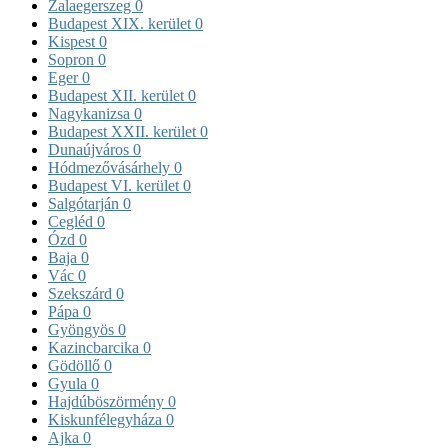
Zalaegerszeg
0
Budapest XIX. kerület
0
Kispest
0
Sopron
0
Eger
0
Budapest XII. kerület
0
Nagykanizsa
0
Budapest XXII. kerület
0
Dunaújváros
0
Hódmezővásárhely
0
Budapest VI. kerület
0
Salgótarján
0
Cegléd
0
Ózd
0
Baja
0
Vác
0
Szekszárd
0
Pápa
0
Gyöngyös
0
Kazincbarcika
0
Gödöllő
0
Gyula
0
Hajdúböszörmény
0
Kiskunfélegyháza
0
Ajka
0