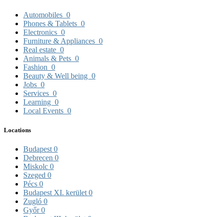
Automobiles
0
Phones & Tablets
0
Electronics
0
Furniture & Appliances
0
Real estate
0
Animals & Pets
0
Fashion
0
Beauty & Well being
0
Jobs
0
Services
0
Learning
0
Local Events
0
Locations
Budapest
0
Debrecen
0
Miskolc
0
Szeged
0
Pécs
0
Budapest XI. kerület
0
Zugló
0
Győr
0