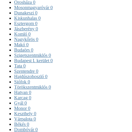
Orosháza
0
Mosonmagyaróvár
0
Dunakeszi
0
Kiskunhalas
0
Esztergom
0
Jászberény
0
Komló
0
Nagykőrös
0
Makó
0
Budaörs
0
Szigetszentmiklós
0
Budapest I. kerület
0
Tata
0
Szentendre
0
Hajdúszoboszló
0
Siófok
0
Törökszentmiklós
0
Hatvan
0
Karcag
0
Gyál
0
Monor
0
Keszthely
0
Várpalota
0
Békés
0
Dombóvár
0