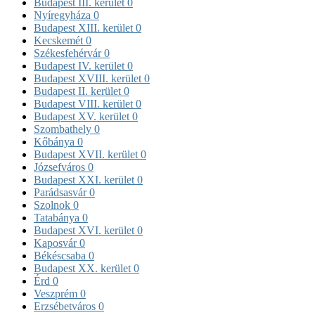
Budapest III. kerület
0
Nyíregyháza
0
Budapest XIII. kerület
0
Kecskemét
0
Székesfehérvár
0
Budapest IV. kerület
0
Budapest XVIII. kerület
0
Budapest II. kerület
0
Budapest VIII. kerület
0
Budapest XV. kerület
0
Szombathely
0
Kőbánya
0
Budapest XVII. kerület
0
Józsefváros
0
Budapest XXI. kerület
0
Parádsasvár
0
Szolnok
0
Tatabánya
0
Budapest XVI. kerület
0
Kaposvár
0
Békéscsaba
0
Budapest XX. kerület
0
Érd
0
Veszprém
0
Erzsébetváros
0