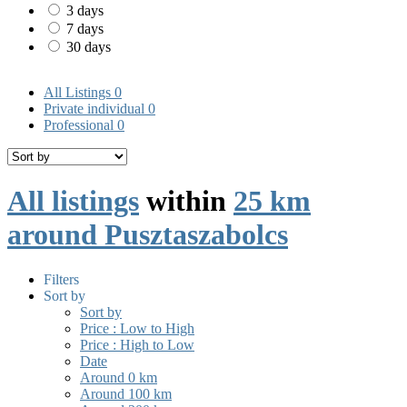
3 days
7 days
30 days
All Listings
0
Private individual
0
Professional
0
All listings
within
25 km
around Pusztaszabolcs
Filters
Sort by
Sort by
Price : Low to High
Price : High to Low
Date
Around 0 km
Around 100 km