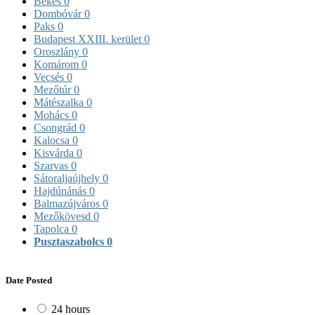
Békés
0
Dombóvár
0
Paks
0
Budapest XXIII. kerület
0
Oroszlány
0
Komárom
0
Vecsés
0
Mezőtúr
0
Mátészalka
0
Mohács
0
Csongrád
0
Kalocsa
0
Kisvárda
0
Szarvas
0
Sátoraljaújhely
0
Hajdúnánás
0
Balmazújváros
0
Mezőkövesd
0
Tapolca
0
Pusztaszabolcs
0
Date Posted
24 hours