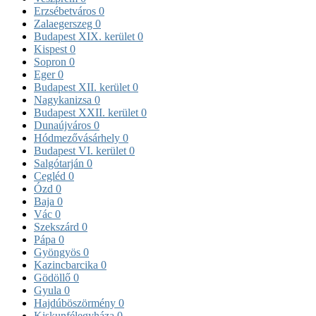
Erzsébetváros
0
Zalaegerszeg
0
Budapest XIX. kerület
0
Kispest
0
Sopron
0
Eger
0
Budapest XII. kerület
0
Nagykanizsa
0
Budapest XXII. kerület
0
Dunaújváros
0
Hódmezővásárhely
0
Budapest VI. kerület
0
Salgótarján
0
Cegléd
0
Ózd
0
Baja
0
Vác
0
Szekszárd
0
Pápa
0
Gyöngyös
0
Kazincbarcika
0
Gödöllő
0
Gyula
0
Hajdúböszörmény
0
Kiskunfélegyháza
0