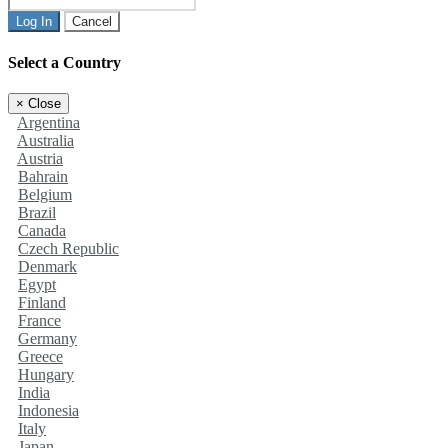
Log In
Cancel
Select a Country
×
Close
Argentina
Australia
Austria
Bahrain
Belgium
Brazil
Canada
Czech Republic
Denmark
Egypt
Finland
France
Germany
Greece
Hungary
India
Indonesia
Italy
Japan