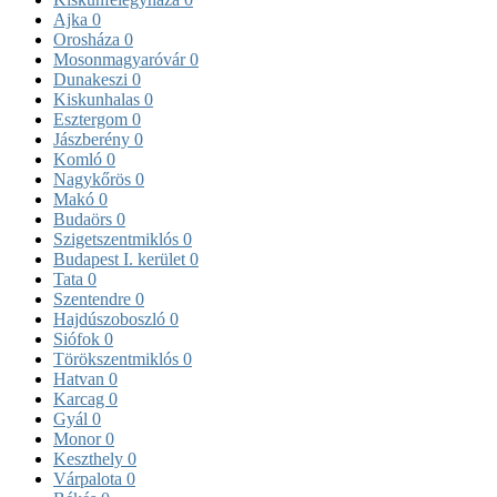
Ajka
0
Orosháza
0
Mosonmagyaróvár
0
Dunakeszi
0
Kiskunhalas
0
Esztergom
0
Jászberény
0
Komló
0
Nagykőrös
0
Makó
0
Budaörs
0
Szigetszentmiklós
0
Budapest I. kerület
0
Tata
0
Szentendre
0
Hajdúszoboszló
0
Siófok
0
Törökszentmiklós
0
Hatvan
0
Karcag
0
Gyál
0
Monor
0
Keszthely
0
Várpalota
0