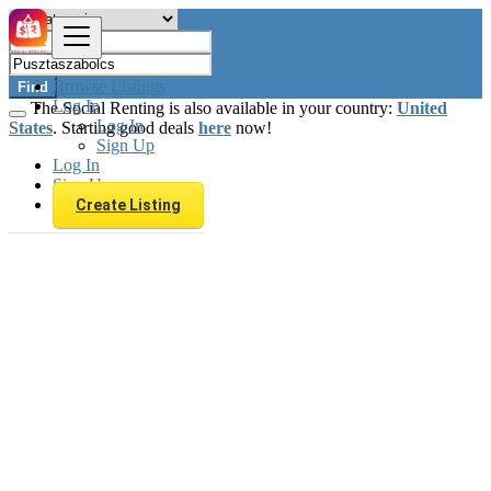
Browse Listings
Find
Log In
The Social Renting is also available in your country:
United
Log In
States
. Starting good deals
here
now!
Sign Up
Log In
Sign Up
Create Listing