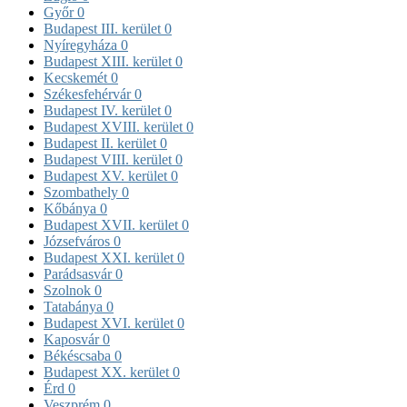
Győr
0
Budapest III. kerület
0
Nyíregyháza
0
Budapest XIII. kerület
0
Kecskemét
0
Székesfehérvár
0
Budapest IV. kerület
0
Budapest XVIII. kerület
0
Budapest II. kerület
0
Budapest VIII. kerület
0
Budapest XV. kerület
0
Szombathely
0
Kőbánya
0
Budapest XVII. kerület
0
Józsefváros
0
Budapest XXI. kerület
0
Parádsasvár
0
Szolnok
0
Tatabánya
0
Budapest XVI. kerület
0
Kaposvár
0
Békéscsaba
0
Budapest XX. kerület
0
Érd
0
Veszprém
0