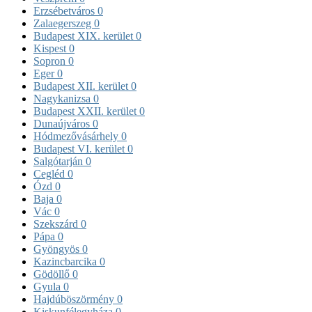
Erzsébetváros
0
Zalaegerszeg
0
Budapest XIX. kerület
0
Kispest
0
Sopron
0
Eger
0
Budapest XII. kerület
0
Nagykanizsa
0
Budapest XXII. kerület
0
Dunaújváros
0
Hódmezővásárhely
0
Budapest VI. kerület
0
Salgótarján
0
Cegléd
0
Ózd
0
Baja
0
Vác
0
Szekszárd
0
Pápa
0
Gyöngyös
0
Kazincbarcika
0
Gödöllő
0
Gyula
0
Hajdúböszörmény
0
Kiskunfélegyháza
0