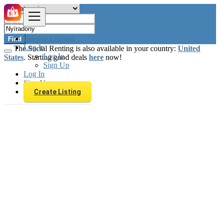
Browse Listings
Find
Log In
The Social Renting is also available in your country:
United
Log In
States
. Starting good deals
here
now!
Sign Up
Log In
Sign Up
Create Listing