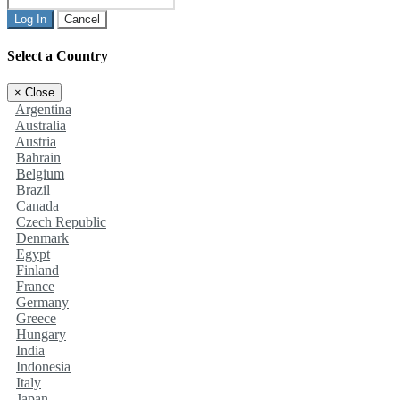
Log In
Cancel
Select a Country
×
Close
Argentina
Australia
Austria
Bahrain
Belgium
Brazil
Canada
Czech Republic
Denmark
Egypt
Finland
France
Germany
Greece
Hungary
India
Indonesia
Italy
Japan