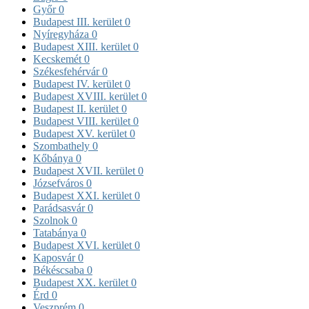
Győr
0
Budapest III. kerület
0
Nyíregyháza
0
Budapest XIII. kerület
0
Kecskemét
0
Székesfehérvár
0
Budapest IV. kerület
0
Budapest XVIII. kerület
0
Budapest II. kerület
0
Budapest VIII. kerület
0
Budapest XV. kerület
0
Szombathely
0
Kőbánya
0
Budapest XVII. kerület
0
Józsefváros
0
Budapest XXI. kerület
0
Parádsasvár
0
Szolnok
0
Tatabánya
0
Budapest XVI. kerület
0
Kaposvár
0
Békéscsaba
0
Budapest XX. kerület
0
Érd
0
Veszprém
0