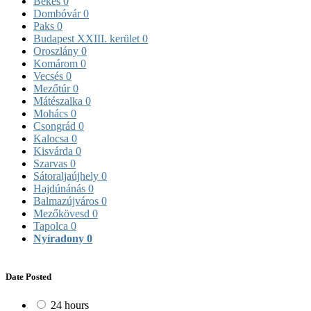
Békés
0
Dombóvár
0
Paks
0
Budapest XXIII. kerület
0
Oroszlány
0
Komárom
0
Vecsés
0
Mezőtúr
0
Mátészalka
0
Mohács
0
Csongrád
0
Kalocsa
0
Kisvárda
0
Szarvas
0
Sátoraljaújhely
0
Hajdúnánás
0
Balmazújváros
0
Mezőkövesd
0
Tapolca
0
Nyíradony
0
Date Posted
24 hours