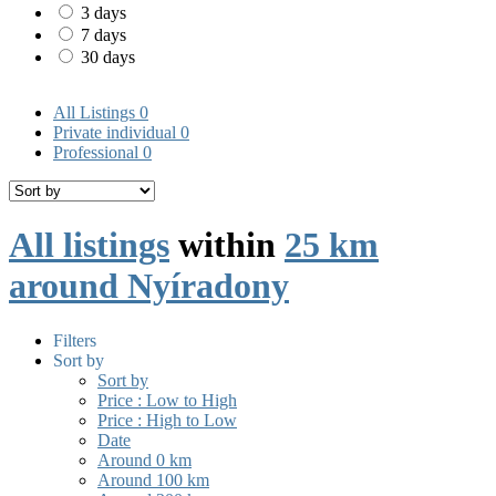
3 days
7 days
30 days
All Listings
0
Private individual
0
Professional
0
All listings
within
25 km
around Nyíradony
Filters
Sort by
Sort by
Price : Low to High
Price : High to Low
Date
Around 0 km
Around 100 km