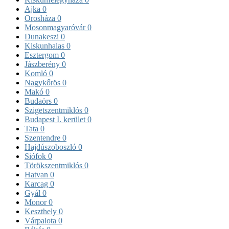
Ajka
0
Orosháza
0
Mosonmagyaróvár
0
Dunakeszi
0
Kiskunhalas
0
Esztergom
0
Jászberény
0
Komló
0
Nagykőrös
0
Makó
0
Budaörs
0
Szigetszentmiklós
0
Budapest I. kerület
0
Tata
0
Szentendre
0
Hajdúszoboszló
0
Siófok
0
Törökszentmiklós
0
Hatvan
0
Karcag
0
Gyál
0
Monor
0
Keszthely
0
Várpalota
0