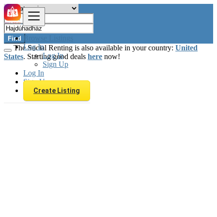
Browse Listings
Find
Log In
The Social Renting is also available in your country:
United
Log In
States
. Starting good deals
here
now!
Sign Up
Log In
Sign Up
Create Listing