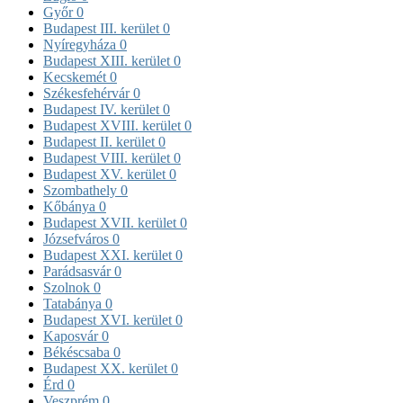
Győr
0
Budapest III. kerület
0
Nyíregyháza
0
Budapest XIII. kerület
0
Kecskemét
0
Székesfehérvár
0
Budapest IV. kerület
0
Budapest XVIII. kerület
0
Budapest II. kerület
0
Budapest VIII. kerület
0
Budapest XV. kerület
0
Szombathely
0
Kőbánya
0
Budapest XVII. kerület
0
Józsefváros
0
Budapest XXI. kerület
0
Parádsasvár
0
Szolnok
0
Tatabánya
0
Budapest XVI. kerület
0
Kaposvár
0
Békéscsaba
0
Budapest XX. kerület
0
Érd
0
Veszprém
0