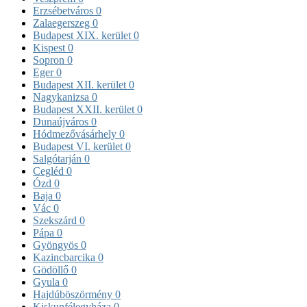
Erzsébetváros
0
Zalaegerszeg
0
Budapest XIX. kerület
0
Kispest
0
Sopron
0
Eger
0
Budapest XII. kerület
0
Nagykanizsa
0
Budapest XXII. kerület
0
Dunaújváros
0
Hódmezővásárhely
0
Budapest VI. kerület
0
Salgótarján
0
Cegléd
0
Ózd
0
Baja
0
Vác
0
Szekszárd
0
Pápa
0
Gyöngyös
0
Kazincbarcika
0
Gödöllő
0
Gyula
0
Hajdúböszörmény
0
Kiskunfélegyháza
0