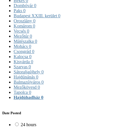
Békés
0
Dombóvár
0
Paks
0
Budapest XXIII. kerület
0
Oroszlány
0
Komárom
0
Vecsés
0
Mezőtúr
0
Mátészalka
0
Mohács
0
Csongrád
0
Kalocsa
0
Kisvárda
0
Szarvas
0
Sátoraljaújhely
0
Hajdúnánás
0
Balmazújváros
0
Mezőkövesd
0
Tapolca
0
Hajdúhadház
0
Date Posted
24 hours