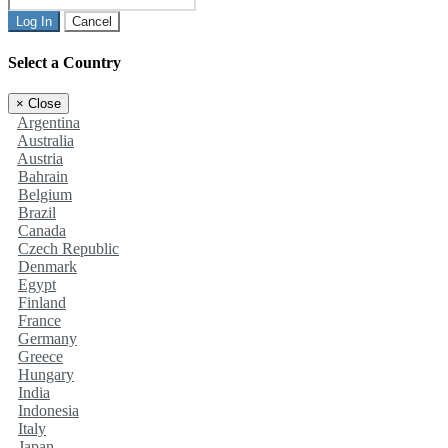
Log In
Cancel
Select a Country
×
Close
Argentina
Australia
Austria
Bahrain
Belgium
Brazil
Canada
Czech Republic
Denmark
Egypt
Finland
France
Germany
Greece
Hungary
India
Indonesia
Italy
Japan