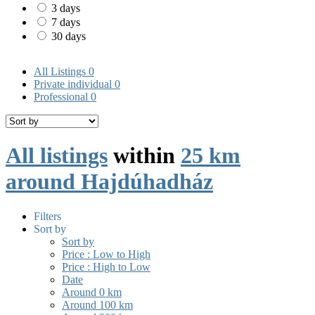
3 days
7 days
30 days
All Listings
0
Private individual
0
Professional
0
All listings
within
25 km
around Hajdúhadház
Filters
Sort by
Sort by
Price : Low to High
Price : High to Low
Date
Around 0 km
Around 100 km