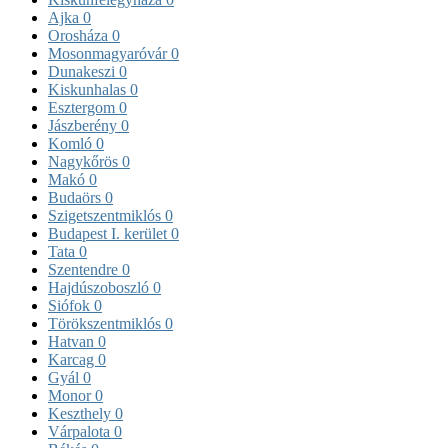
Ajka
0
Orosháza
0
Mosonmagyaróvár
0
Dunakeszi
0
Kiskunhalas
0
Esztergom
0
Jászberény
0
Komló
0
Nagykőrös
0
Makó
0
Budaörs
0
Szigetszentmiklós
0
Budapest I. kerület
0
Tata
0
Szentendre
0
Hajdúszoboszló
0
Siófok
0
Törökszentmiklós
0
Hatvan
0
Karcag
0
Gyál
0
Monor
0
Keszthely
0
Várpalota
0