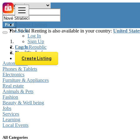
Browse Listings
Find
Log In
The Social Renting is also available in your country:
United State
Log In
Sign Up
Log In
Czech Republic
Sign Up
Nové Strašecí
Create Listing
Automobiles
Phones & Tablets
Electronics
Furniture & Appliances
Real estate
Animals & Pets
Fashion
Beauty & Well being
Jobs
Services
Learning
Local Events
All Categories