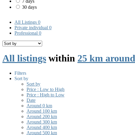
7 days
30 days
All Listings
0
Private individual
0
Professional
0
All listings
within
25 km around
Filters
Sort by
Sort by
Price : Low to High
Price : High to Low
Date
Around 0 km
Around 100 km
Around 200 km
Around 300 km
Around 400 km
Around 500 km