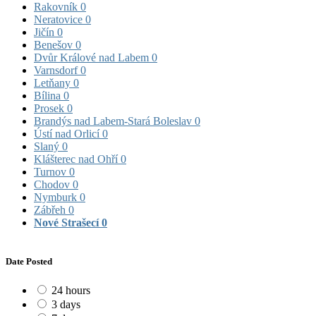
Rakovník
0
Neratovice
0
Jičín
0
Benešov
0
Dvůr Králové nad Labem
0
Varnsdorf
0
Letňany
0
Bílina
0
Prosek
0
Brandýs nad Labem-Stará Boleslav
0
Ústí nad Orlicí
0
Slaný
0
Klášterec nad Ohří
0
Turnov
0
Chodov
0
Nymburk
0
Zábřeh
0
Nové Strašecí
0
Date Posted
24 hours
3 days