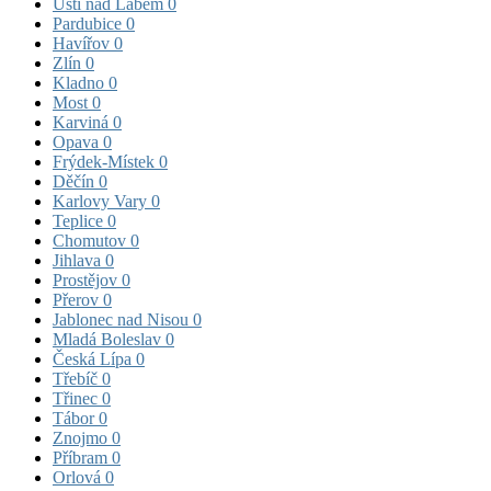
Ústí nad Labem
0
Pardubice
0
Havířov
0
Zlín
0
Kladno
0
Most
0
Karviná
0
Opava
0
Frýdek-Místek
0
Děčín
0
Karlovy Vary
0
Teplice
0
Chomutov
0
Jihlava
0
Prostějov
0
Přerov
0
Jablonec nad Nisou
0
Mladá Boleslav
0
Česká Lípa
0
Třebíč
0
Třinec
0
Tábor
0
Znojmo
0
Příbram
0
Orlová
0