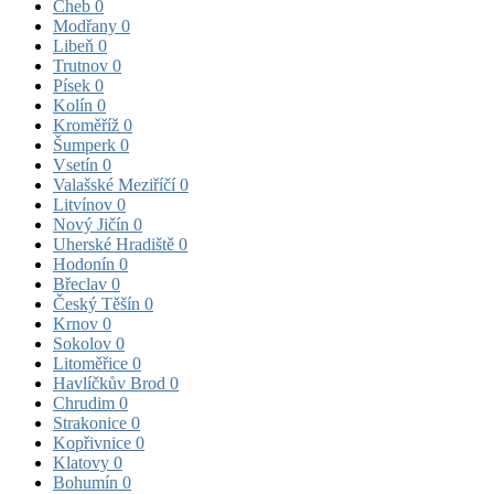
Cheb
0
Modřany
0
Libeň
0
Trutnov
0
Písek
0
Kolín
0
Kroměříž
0
Šumperk
0
Vsetín
0
Valašské Meziříčí
0
Litvínov
0
Nový Jičín
0
Uherské Hradiště
0
Hodonín
0
Břeclav
0
Český Těšín
0
Krnov
0
Sokolov
0
Litoměřice
0
Havlíčkův Brod
0
Chrudim
0
Strakonice
0
Kopřivnice
0
Klatovy
0
Bohumín
0