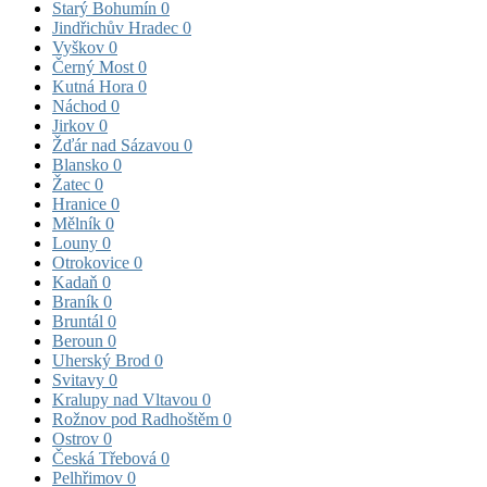
Starý Bohumín
0
Jindřichův Hradec
0
Vyškov
0
Černý Most
0
Kutná Hora
0
Náchod
0
Jirkov
0
Žďár nad Sázavou
0
Blansko
0
Žatec
0
Hranice
0
Mělník
0
Louny
0
Otrokovice
0
Kadaň
0
Braník
0
Bruntál
0
Beroun
0
Uherský Brod
0
Svitavy
0
Kralupy nad Vltavou
0
Rožnov pod Radhoštěm
0
Ostrov
0
Česká Třebová
0
Pelhřimov
0