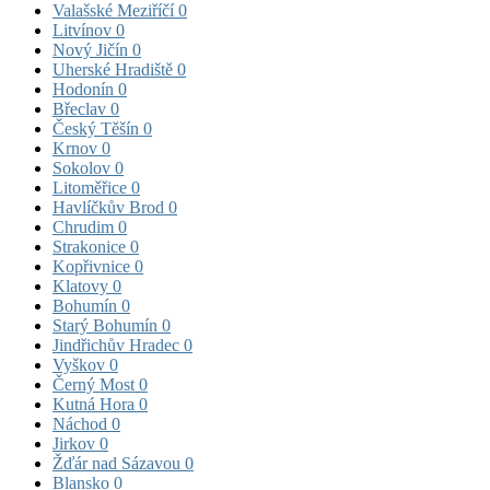
Valašské Meziříčí
0
Litvínov
0
Nový Jičín
0
Uherské Hradiště
0
Hodonín
0
Břeclav
0
Český Těšín
0
Krnov
0
Sokolov
0
Litoměřice
0
Havlíčkův Brod
0
Chrudim
0
Strakonice
0
Kopřivnice
0
Klatovy
0
Bohumín
0
Starý Bohumín
0
Jindřichův Hradec
0
Vyškov
0
Černý Most
0
Kutná Hora
0
Náchod
0
Jirkov
0
Žďár nad Sázavou
0
Blansko
0