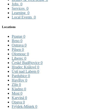
Jobs
0
Services
0
Learning
0
Local Events
0
Locations
Prague
0
Brno
0
Ostrava
0
Pilsen
0
Olomouc
0
Liberec
0
České Budějovice
0
Hradec Králové
0
Ústí nad Labem
0
Pardubice
0
Havířov
0
Zlín
0
Kladno
0
Most
0
Karviná
0
Opava
0
Frýdek-Místek
0