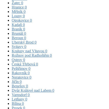
Žatec
0
Hranice
0
Mělník
0
Louny
0
Otrokovice
0
Kadaň
0
Braník
0
Bruntál
0
Beroun
0
Uherský Brod
0
Svitavy
0
Kralupy nad Vltavou
0
Rožnov pod Radhoštěm
0
Ostrov
0
Česká Třebová
0
Pelhřimov
0
Rakovník
0
Neratovice
0
Jičín
0
Benešov
0
Dvůr Králové nad Labem
0
Varnsdorf
0
Letňany
0
Bílina
0
Prosek
0