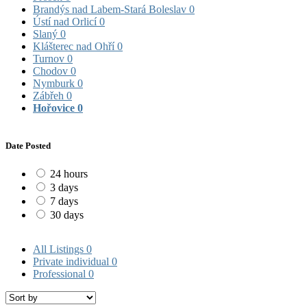
Brandýs nad Labem-Stará Boleslav
0
Ústí nad Orlicí
0
Slaný
0
Klášterec nad Ohří
0
Turnov
0
Chodov
0
Nymburk
0
Zábřeh
0
Hořovice
0
Date Posted
24 hours
3 days
7 days
30 days
All Listings
0
Private individual
0
Professional
0