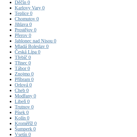
Děčín
0
Karlovy Vary
0
Teplice
0
Chomutov
0
Jihlava
0
Prostějov
0
Přerov
0
Jablonec nad Nisou
0
Mladá Boleslav
0
Česká Lípa
0
Třebíč
0
Třinec
0
Tábor
0
Znojmo
0
Příbram
0
Orlová
0
Cheb
0
Modřany
0
Libeň
0
Trutnov
0
Písek
0
Kolín
0
Kroměříž
0
Šumperk
0
Vsetín
0