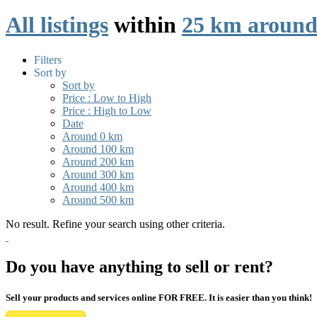
All listings
within
25 km around
Filters
Sort by
Sort by
Price : Low to High
Price : High to Low
Date
Around 0 km
Around 100 km
Around 200 km
Around 300 km
Around 400 km
Around 500 km
No result. Refine your search using other criteria.
Do you have anything to sell or rent?
Sell your products and services online FOR FREE. It is easier than you think!