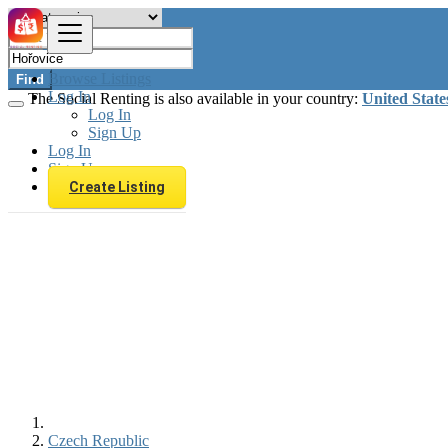
Browse Listings
Find
Log In
The Social Renting is also available in your country:
United State
Log In
Sign Up
Log In
Sign Up
Create Listing
Czech Republic