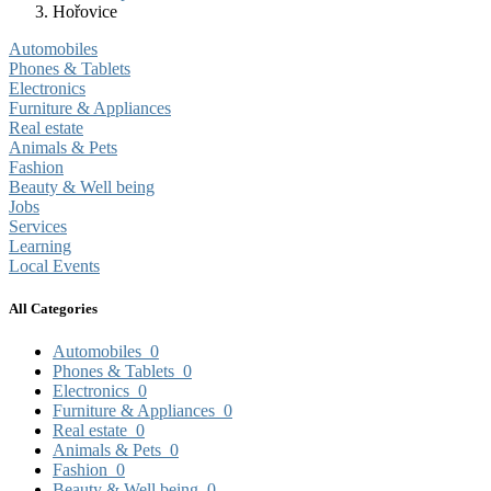
Hořovice
Automobiles
Phones & Tablets
Electronics
Furniture & Appliances
Real estate
Animals & Pets
Fashion
Beauty & Well being
Jobs
Services
Learning
Local Events
All Categories
Automobiles
0
Phones & Tablets
0
Electronics
0
Furniture & Appliances
0
Real estate
0
Animals & Pets
0
Fashion
0
Beauty & Well being
0