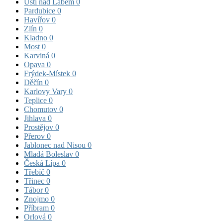
Ústí nad Labem
0
Pardubice
0
Havířov
0
Zlín
0
Kladno
0
Most
0
Karviná
0
Opava
0
Frýdek-Místek
0
Děčín
0
Karlovy Vary
0
Teplice
0
Chomutov
0
Jihlava
0
Prostějov
0
Přerov
0
Jablonec nad Nisou
0
Mladá Boleslav
0
Česká Lípa
0
Třebíč
0
Třinec
0
Tábor
0
Znojmo
0
Příbram
0
Orlová
0