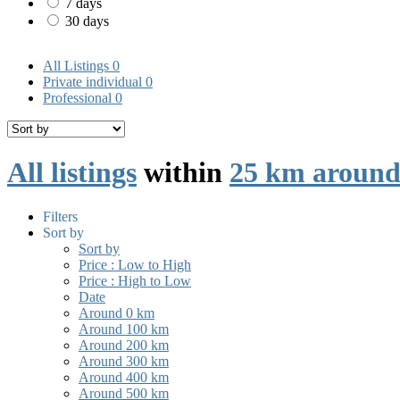
7 days
30 days
All Listings
0
Private individual
0
Professional
0
All listings
within
25 km around
Filters
Sort by
Sort by
Price : Low to High
Price : High to Low
Date
Around 0 km
Around 100 km
Around 200 km
Around 300 km
Around 400 km
Around 500 km