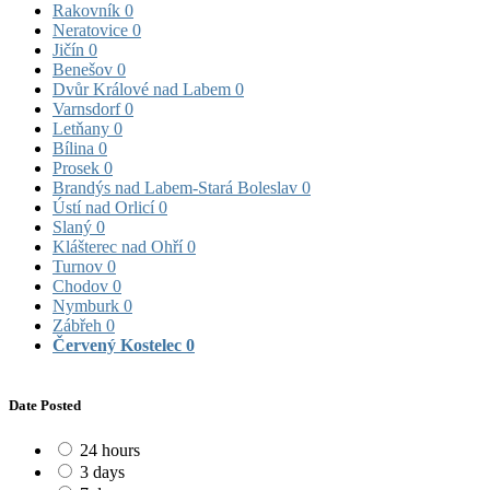
Rakovník
0
Neratovice
0
Jičín
0
Benešov
0
Dvůr Králové nad Labem
0
Varnsdorf
0
Letňany
0
Bílina
0
Prosek
0
Brandýs nad Labem-Stará Boleslav
0
Ústí nad Orlicí
0
Slaný
0
Klášterec nad Ohří
0
Turnov
0
Chodov
0
Nymburk
0
Zábřeh
0
Červený Kostelec
0
Date Posted
24 hours
3 days