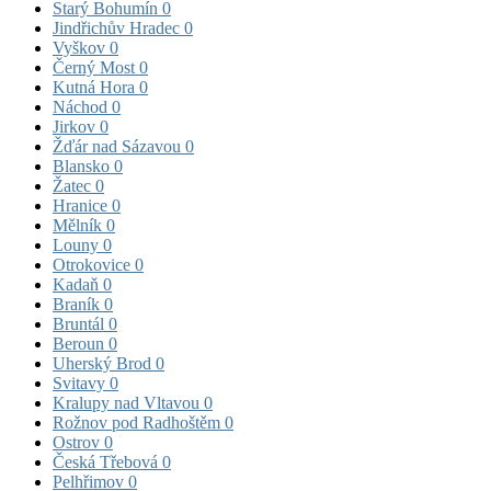
Starý Bohumín
0
Jindřichův Hradec
0
Vyškov
0
Černý Most
0
Kutná Hora
0
Náchod
0
Jirkov
0
Žďár nad Sázavou
0
Blansko
0
Žatec
0
Hranice
0
Mělník
0
Louny
0
Otrokovice
0
Kadaň
0
Braník
0
Bruntál
0
Beroun
0
Uherský Brod
0
Svitavy
0
Kralupy nad Vltavou
0
Rožnov pod Radhoštěm
0
Ostrov
0
Česká Třebová
0
Pelhřimov
0