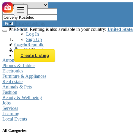
Browse Listings
Find
Log In
The Social Renting is also available in your country:
United State
Log In
Sign Up
Log In
Czech Republic
Sign Up
Červený Kostelec
Create Listing
Automobiles
Phones & Tablets
Electronics
Furniture & Appliances
Real estate
Animals & Pets
Fashion
Beauty & Well being
Jobs
Services
Learning
Local Events
All Categories