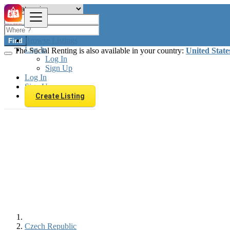
Browse Listings
Find
Log In
The Social Renting is also available in your country:
United State
Log In
Sign Up
Log In
Sign Up
Create Listing
Czech Republic