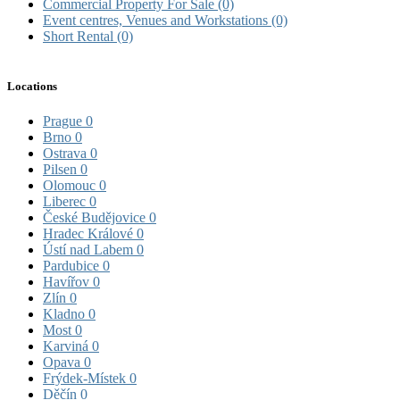
Commercial Property For Sale
(0)
Event centres, Venues and Workstations
(0)
Short Rental
(0)
Locations
Prague
0
Brno
0
Ostrava
0
Pilsen
0
Olomouc
0
Liberec
0
České Budějovice
0
Hradec Králové
0
Ústí nad Labem
0
Pardubice
0
Havířov
0
Zlín
0
Kladno
0
Most
0
Karviná
0
Opava
0
Frýdek-Místek
0
Děčín
0