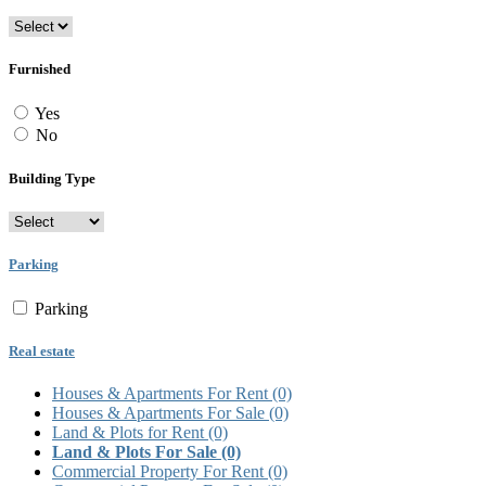
Furnished
Yes
No
Building Type
Parking
Parking
Real estate
Houses & Apartments For Rent
(0)
Houses & Apartments For Sale
(0)
Land & Plots for Rent
(0)
Land & Plots For Sale
(0)
Commercial Property For Rent
(0)