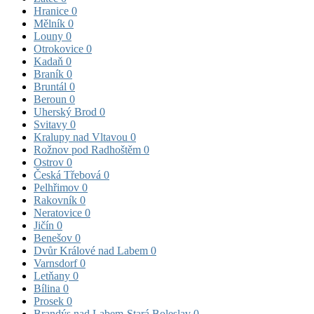
Hranice
0
Mělník
0
Louny
0
Otrokovice
0
Kadaň
0
Braník
0
Bruntál
0
Beroun
0
Uherský Brod
0
Svitavy
0
Kralupy nad Vltavou
0
Rožnov pod Radhoštěm
0
Ostrov
0
Česká Třebová
0
Pelhřimov
0
Rakovník
0
Neratovice
0
Jičín
0
Benešov
0
Dvůr Králové nad Labem
0
Varnsdorf
0
Letňany
0
Bílina
0
Prosek
0
Brandýs nad Labem-Stará Boleslav
0