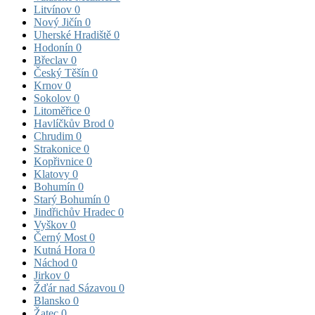
Litvínov
0
Nový Jičín
0
Uherské Hradiště
0
Hodonín
0
Břeclav
0
Český Těšín
0
Krnov
0
Sokolov
0
Litoměřice
0
Havlíčkův Brod
0
Chrudim
0
Strakonice
0
Kopřivnice
0
Klatovy
0
Bohumín
0
Starý Bohumín
0
Jindřichův Hradec
0
Vyškov
0
Černý Most
0
Kutná Hora
0
Náchod
0
Jirkov
0
Žďár nad Sázavou
0
Blansko
0
Žatec
0