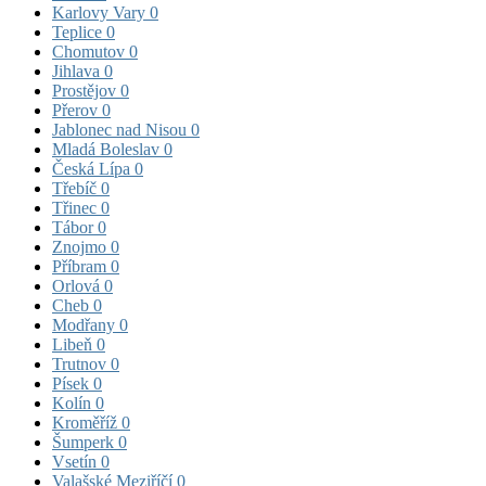
Karlovy Vary
0
Teplice
0
Chomutov
0
Jihlava
0
Prostějov
0
Přerov
0
Jablonec nad Nisou
0
Mladá Boleslav
0
Česká Lípa
0
Třebíč
0
Třinec
0
Tábor
0
Znojmo
0
Příbram
0
Orlová
0
Cheb
0
Modřany
0
Libeň
0
Trutnov
0
Písek
0
Kolín
0
Kroměříž
0
Šumperk
0
Vsetín
0
Valašské Meziříčí
0