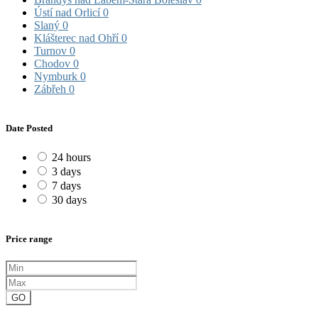
Ústí nad Orlicí
0
Slaný
0
Klášterec nad Ohří
0
Turnov
0
Chodov
0
Nymburk
0
Zábřeh
0
Date Posted
24 hours
3 days
7 days
30 days
Price range
GO