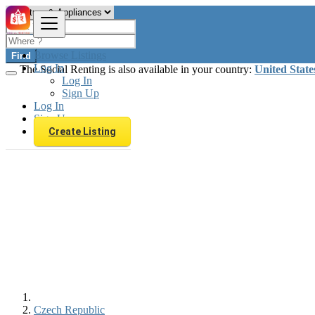
Browse Listings
Find
Log In
The Social Renting is also available in your country:
United State
Log In
Sign Up
Log In
Sign Up
Create Listing
Czech Republic