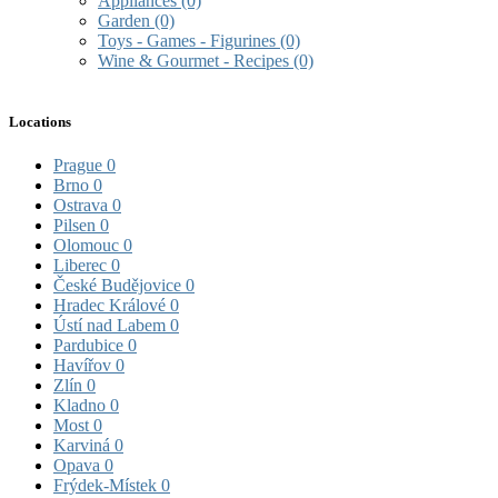
Appliances
(0)
Garden
(0)
Toys - Games - Figurines
(0)
Wine & Gourmet - Recipes
(0)
Locations
Prague
0
Brno
0
Ostrava
0
Pilsen
0
Olomouc
0
Liberec
0
České Budějovice
0
Hradec Králové
0
Ústí nad Labem
0
Pardubice
0
Havířov
0
Zlín
0
Kladno
0
Most
0
Karviná
0
Opava
0
Frýdek-Místek
0