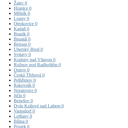
Žatec
0
Hranice
0
Mělník
0
Louny
0
Otrokovice
0
Kadaň
0
Braník
0
Bruntál
0
Beroun
0
Uherský Brod
0
Svitavy
0
Kralupy nad Vltavou
0
Rožnov pod Radhoštěm
0
Ostrov
0
Česká Třebová
0
Pelhřimov
0
Rakovník
0
Neratovice
0
Jičín
0
Benešov
0
Dvůr Králové nad Labem
0
Varnsdorf
0
Letňany
0
Bílina
0
Prosek
0