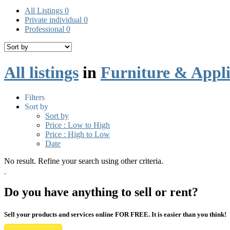
All Listings
0
Private individual
0
Professional
0
All listings
in
Furniture & Appl
Filters
Sort by
Sort by
Price : Low to High
Price : High to Low
Date
No result. Refine your search using other criteria.
Do you have anything to sell or rent?
Sell your products and services online FOR FREE. It is easier than you think!