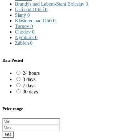
Brandýs nad Labem-Stará Boleslav
0
Ústí nad Orlicí
0
Slaný
0
Klášterec nad Ohří
0
Turnov
0
Chodov
0
Nymburk
0
Zábřeh
0
Date Posted
24 hours
3 days
7 days
30 days
Price range
GO