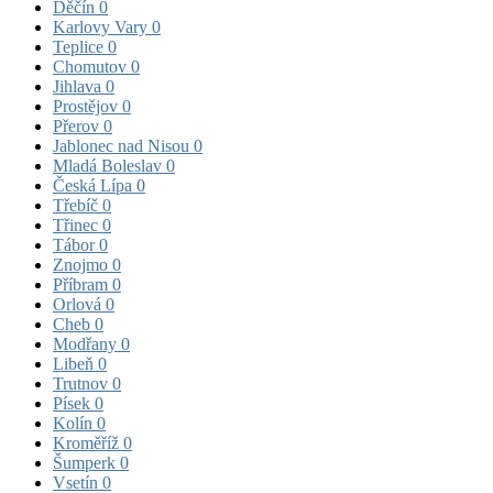
Děčín
0
Karlovy Vary
0
Teplice
0
Chomutov
0
Jihlava
0
Prostějov
0
Přerov
0
Jablonec nad Nisou
0
Mladá Boleslav
0
Česká Lípa
0
Třebíč
0
Třinec
0
Tábor
0
Znojmo
0
Příbram
0
Orlová
0
Cheb
0
Modřany
0
Libeň
0
Trutnov
0
Písek
0
Kolín
0
Kroměříž
0
Šumperk
0
Vsetín
0