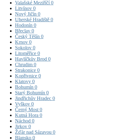
Valašské Meziříčí
0
Litvínov
0
Nový Jičín
0
Uherské Hradiště
0
Hodonín
0
Břeclav
0
Český Těšín
0
Krnov
0
Sokolov
0
Litoměřice
0
Havlíčkův Brod
0
Chrudim
0
Strakonice
0
Kopřivnice
0
Klatovy
0
Bohumín
0
Starý Bohumín
0
Jindřichův Hradec
0
Vyškov
0
Černý Most
0
Kutná Hora
0
Náchod
0
Jirkov
0
Žďár nad Sázavou
0
Blansko
0